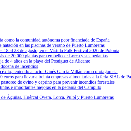
rcia como la comunidad autónoma peor financiada de España
 de natación en las piscinas de verano de Puerto Lumbreras
l 18 al 23 de agosto, en el Vístula Folk Festival 2026 de Polonia
ás de 20.000 plantas para embellecer Lorca y sus pedanías
ja de 4 años en la playa del Postiguet de Alicante
 docena de incendios
éxito, teniendo al actor Ginés García Millán como protagonista
uros para llevar a treinta empresas alimentarias a la feria SIAL de Pa
astoreo de ovino y caprino para prevenir incendios forestales
intas e importantes mejoras en la pedanía del Campillo
s de Águilas, Huércal-Overa, Lorca, Pulpí y Puerto Lumbreras