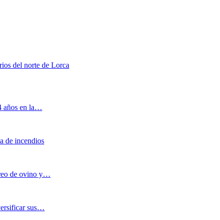
ios del norte de Lorca
 4 años en la…
a de incendios
oreo de ovino y…
versificar sus…