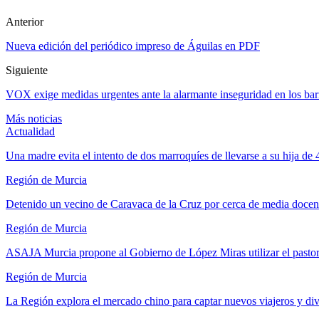
Anterior
Nueva edición del periódico impreso de Águilas en PDF
Siguiente
VOX exige medidas urgentes ante la alarmante inseguridad en los barr
Más noticias
Actualidad
Una madre evita el intento de dos marroquíes de llevarse a su hija de
Región de Murcia
Detenido un vecino de Caravaca de la Cruz por cerca de media docen
Región de Murcia
ASAJA Murcia propone al Gobierno de López Miras utilizar el past
Región de Murcia
La Región explora el mercado chino para captar nuevos viajeros y di