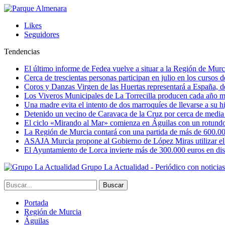
Likes
Seguidores
Tendencias
El último informe de Fedea vuelve a situar a la Región de Mu
Cerca de trescientas personas participan en julio en los cursos
Coros y Danzas Virgen de las Huertas representará a España, de
Los Viveros Municipales de La Torrecilla producen cada año m
Una madre evita el intento de dos marroquíes de llevarse a su hi
Detenido un vecino de Caravaca de la Cruz por cerca de media
El ciclo «Mirando al Mar» comienza en Águilas con un rotundo 
La Región de Murcia contará con una partida de más de 600.000 e
ASAJA Murcia propone al Gobierno de López Miras utilizar el p
El Ayuntamiento de Lorca invierte más de 300.000 euros en dist
Grupo La Actualidad - Periódico con noticia
Portada
Región de Murcia
Águilas