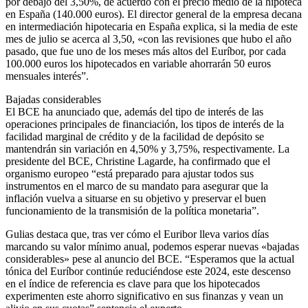
por debajo del 3,50%, de acuerdo con el precio medio de la hipoteca
en España (140.000 euros). El director general de la empresa decana
en intermediación hipotecaria en España explica, si la media de este
mes de julio se acerca al 3,50, «con las revisiones que hubo el año
pasado, que fue uno de los meses más altos del Euríbor, por cada
100.000 euros los hipotecados en variable ahorrarán 50 euros
mensuales interés”.
Bajadas considerables
El BCE ha anunciado que, además del tipo de interés de las
operaciones principales de financiación, los tipos de interés de la
facilidad marginal de crédito y de la facilidad de depósito se
mantendrán sin variación en 4,50% y 3,75%, respectivamente. La
presidente del BCE, Christine Lagarde, ha confirmado que el
organismo europeo “está preparado para ajustar todos sus
instrumentos en el marco de su mandato para asegurar que la
inflación vuelva a situarse en su objetivo y preservar el buen
funcionamiento de la transmisión de la política monetaria”.
Gulias destaca que, tras ver cómo el Euribor lleva varios días
marcando su valor mínimo anual, podemos esperar nuevas «bajadas
considerables» pese al anuncio del BCE. “Esperamos que la actual
tónica del Euríbor continúe reduciéndose este 2024, este descenso
en el índice de referencia es clave para que los hipotecados
experimenten este ahorro significativo en sus finanzas y vean un