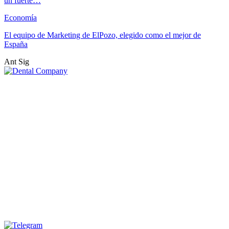
un fuerte…
Economía
El equipo de Marketing de ElPozo, elegido como el mejor de
España
Ant
Sig