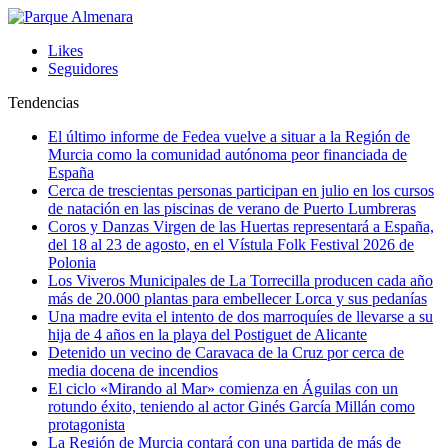
Likes
Seguidores
Tendencias
El último informe de Fedea vuelve a situar a la Región de
Murcia como la comunidad autónoma peor financiada de
España
Cerca de trescientas personas participan en julio en los cursos
de natación en las piscinas de verano de Puerto Lumbreras
Coros y Danzas Virgen de las Huertas representará a España,
del 18 al 23 de agosto, en el Vístula Folk Festival 2026 de
Polonia
Los Viveros Municipales de La Torrecilla producen cada año
más de 20.000 plantas para embellecer Lorca y sus pedanías
Una madre evita el intento de dos marroquíes de llevarse a su
hija de 4 años en la playa del Postiguet de Alicante
Detenido un vecino de Caravaca de la Cruz por cerca de
media docena de incendios
El ciclo «Mirando al Mar» comienza en Águilas con un
rotundo éxito, teniendo al actor Ginés García Millán como
protagonista
La Región de Murcia contará con una partida de más de