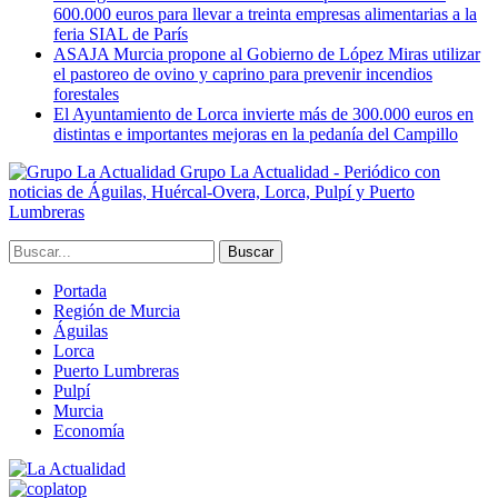
600.000 euros para llevar a treinta empresas alimentarias a la
feria SIAL de París
ASAJA Murcia propone al Gobierno de López Miras utilizar
el pastoreo de ovino y caprino para prevenir incendios
forestales
El Ayuntamiento de Lorca invierte más de 300.000 euros en
distintas e importantes mejoras en la pedanía del Campillo
Grupo La Actualidad - Periódico con
noticias de Águilas, Huércal-Overa, Lorca, Pulpí y Puerto
Lumbreras
Portada
Región de Murcia
Águilas
Lorca
Puerto Lumbreras
Pulpí
Murcia
Economía