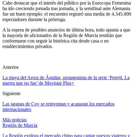
Cabe destacar que el interés del público por la Eurocopa Femenina
ha ido creciendo jornada tras jornada, y la semifinal ante Alemania
fue un buen ejemplo: el encuentro registró una media de 4.345.000
espectadores durante la prórroga.
A la espera de posibles anuncios de última hora, todo apunta a que
la mayoría de aficionados de la Región de Murcia tendrán que
conformarse con seguir la histórica cita desde casa o en
establecimientos privados.
Anterior
La playa del Arroz de Águilas, protagonista de la serie ‘Perejil. La
guerra que no fue’ de Movistar Plus+
Siguiente
Las jarapas de Coy se reinventan y acaparan los mercados
internacionales
Más noticias
Región de Murcia
La Región explora el mercado chino para captar nuevos viajeros y