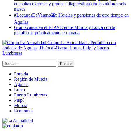
consultas externas y pruebas diagnósticas) en los últimos seis
meses
#LecturasDeVerano🏖: Hoteles y pensiones de otro tiempo en
Águilas
Gran avance en el El AVE entre Murcia y Lorca con la
plataforma prácticamente terminada
Grupo La Actualidad - Periódico con
noticias de Águilas, Huércal-Overa, Lorca, Pulpí y Puerto
Lumbreras
Portada
Región de Murcia
Águilas
Lorca
Puerto Lumbreras
Pulpí
Murcia
Economía