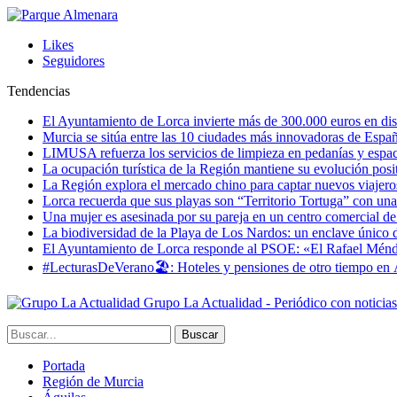
Likes
Seguidores
Tendencias
El Ayuntamiento de Lorca invierte más de 300.000 euros en dist
Murcia se sitúa entre las 10 ciudades más innovadoras de Espa
LIMUSA refuerza los servicios de limpieza en pedanías y espaci
La ocupación turística de la Región mantiene su evolución posi
La Región explora el mercado chino para captar nuevos viajeros 
Lorca recuerda que sus playas son “Territorio Tortuga” con una 
Una mujer es asesinada por su pareja en un centro comercial d
La biodiversidad de la Playa de Los Nardos: un enclave único de
El Ayuntamiento de Lorca responde al PSOE: «El Rafael Méndez h
#LecturasDeVerano🏖: Hoteles y pensiones de otro tiempo en 
Grupo La Actualidad - Periódico con noticia
Portada
Región de Murcia