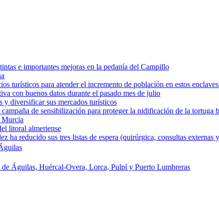
intas e importantes mejoras en la pedanía del Campillo
ña
os turísticos para atender el incremento de población en estos enclaves
tiva con buenos datos durante el pasado mes de julio
y diversificar sus mercados turísticos
campaña de sensibilización para proteger la nidificación de la tortuga 
e Murcia
l litoral almeriense
a reducido sus tres listas de espera (quirúrgica, consultas externas y
Águilas
s de Águilas, Huércal-Overa, Lorca, Pulpí y Puerto Lumbreras