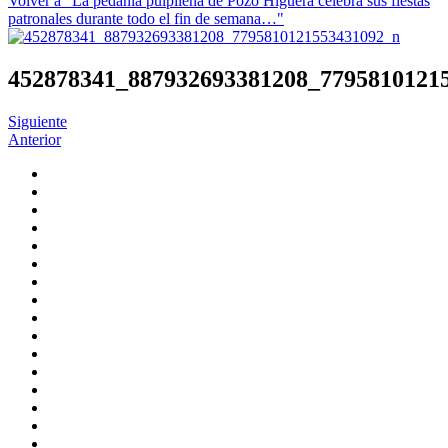
Volver a "La pedanía pulpileña de Pozo Higuera celebra sus fiestas
patronales durante todo el fin de semana…"
452878341_887932693381208_7795810121
Siguiente
Anterior