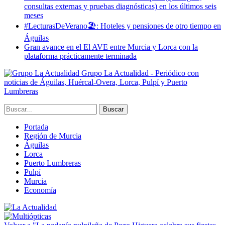
consultas externas y pruebas diagnósticas) en los últimos seis
meses
#LecturasDeVerano🏖: Hoteles y pensiones de otro tiempo en
Águilas
Gran avance en el El AVE entre Murcia y Lorca con la
plataforma prácticamente terminada
Grupo La Actualidad - Periódico con
noticias de Águilas, Huércal-Overa, Lorca, Pulpí y Puerto
Lumbreras
Portada
Región de Murcia
Águilas
Lorca
Puerto Lumbreras
Pulpí
Murcia
Economía