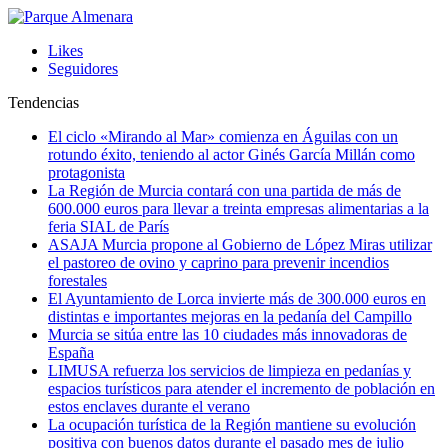
Likes
Seguidores
Tendencias
El ciclo «Mirando al Mar» comienza en Águilas con un
rotundo éxito, teniendo al actor Ginés García Millán como
protagonista
La Región de Murcia contará con una partida de más de
600.000 euros para llevar a treinta empresas alimentarias a la
feria SIAL de París
ASAJA Murcia propone al Gobierno de López Miras utilizar
el pastoreo de ovino y caprino para prevenir incendios
forestales
El Ayuntamiento de Lorca invierte más de 300.000 euros en
distintas e importantes mejoras en la pedanía del Campillo
Murcia se sitúa entre las 10 ciudades más innovadoras de
España
LIMUSA refuerza los servicios de limpieza en pedanías y
espacios turísticos para atender el incremento de población en
estos enclaves durante el verano
La ocupación turística de la Región mantiene su evolución
positiva con buenos datos durante el pasado mes de julio