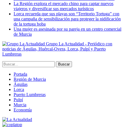
La Región explora el mercado chino para captar nuevos
viajeros y diversificar sus mercados turísticos
Lorca recuerda que sus playas son “Territorio Tortuga” con
una campaña de sensibilización para proteger la nidificación
de la tortuga boba
Una mujer es asesinada por su pareja en un centro comercial
de Murcia
Grupo La Actualidad - Periódico con
noticias de Águilas, Huércal-Overa, Lorca, Pulpí y Puerto
Lumbreras
Portada
Región de Murcia
Águilas
Lorca
Puerto Lumbreras
Pulpí
Murcia
Economía