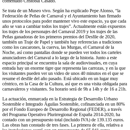
comentado Cristóbal Casado.
Se trata de un Museo vivo. Según ha explicado Pepe Alonso, “la
Federación de Peñas de Carnaval y el Ayuntamiento han firmado
unos protocolos para poder mantener vivo este espacio, ya que cada
año se van a cambiar todos los trajes”. Actualmente están expuestos
los trajes de los personajes del Carnaval 2019 y los trajes de las
Peñas ganadoras de los primeros premios del Desfile de 2020,
también un Traje de Papel y también hay referencias a tradiciones
como los cascarones, la cuerva, las Murgas, el Carnaval de la
Noche, así como pantallas donde se pueden ver todos los carteles
anunciadores del Carnaval a lo largo de la historia. Junto a este
espacio principal se encuentra la sala de audiovisuales, en cuya
entrada hay un enorme tigre que representa las carrozas, y en la que
los visitantes pueden ver un video de unos 40 minutos en el que se
resume el desfile del año pasado. Está ubicado en un lugar muy
céntrico, en la Casa de la Cultura, así que es una visita obligada para
carnavaleros y visitantes. Su horario será de 9h a 14h y de 16 a 21h.
La actuación, enmarcada en la Estrategia de Desarrollo Urbano
Sostenible e Integrado Águilas Sostenible, cofinanciada en un 80%
por el Fondo Europeo de Desarrollo Regional (FEDER), a través
del Programa Operativo Plurirregional de España 2014-2020, ha
contado con un presupuesto total (incluido IVA) de 139.135 euros.
Las obras han constado de tres fases. La primera de ella, relativa a