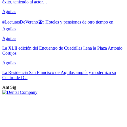
éxito, teniendo al actor…
Águilas
#LecturasDeVerano🏖: Hoteles y pensiones de otro tiempo en
Águilas
Águilas
La XLII edición del Encuentro de Cuadrillas llena la Plaza Antonio
Cortijos
Águilas
La Residencia San Francisco de Águilas amplía y moderniza su
Centro de Día
Ant
Sig