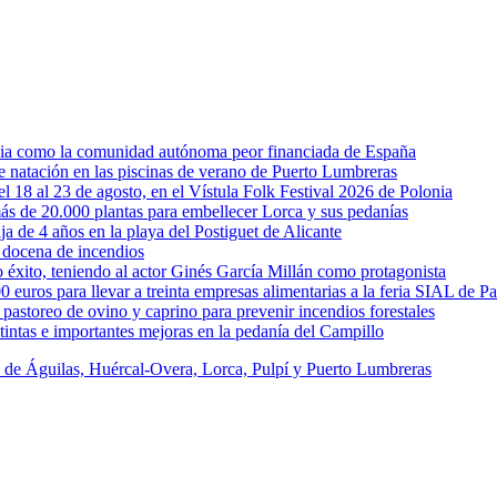
rcia como la comunidad autónoma peor financiada de España
 de natación en las piscinas de verano de Puerto Lumbreras
l 18 al 23 de agosto, en el Vístula Folk Festival 2026 de Polonia
ás de 20.000 plantas para embellecer Lorca y sus pedanías
ja de 4 años en la playa del Postiguet de Alicante
 docena de incendios
éxito, teniendo al actor Ginés García Millán como protagonista
uros para llevar a treinta empresas alimentarias a la feria SIAL de Pa
astoreo de ovino y caprino para prevenir incendios forestales
intas e importantes mejoras en la pedanía del Campillo
s de Águilas, Huércal-Overa, Lorca, Pulpí y Puerto Lumbreras