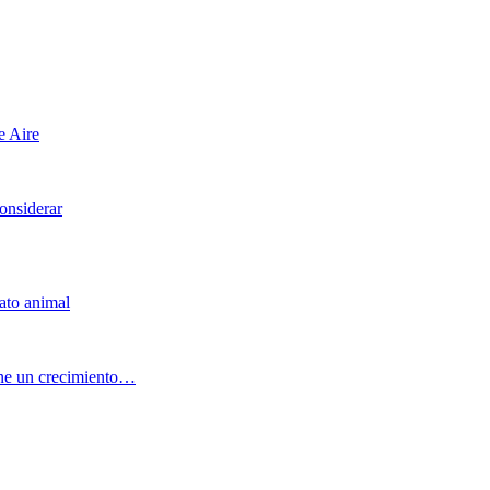
e Aire
considerar
ato animal
ene un crecimiento…