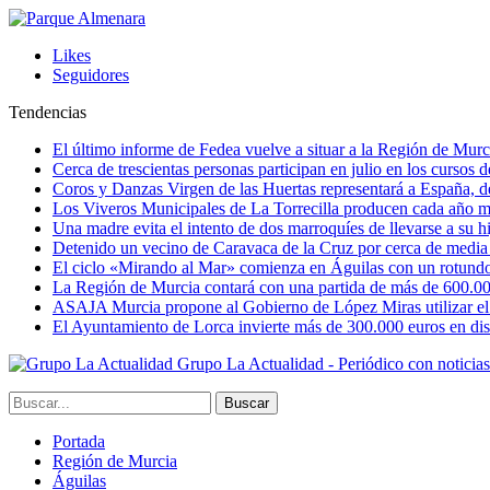
Likes
Seguidores
Tendencias
El último informe de Fedea vuelve a situar a la Región de Mu
Cerca de trescientas personas participan en julio en los cursos
Coros y Danzas Virgen de las Huertas representará a España, de
Los Viveros Municipales de La Torrecilla producen cada año m
Una madre evita el intento de dos marroquíes de llevarse a su hi
Detenido un vecino de Caravaca de la Cruz por cerca de media
El ciclo «Mirando al Mar» comienza en Águilas con un rotundo 
La Región de Murcia contará con una partida de más de 600.000 e
ASAJA Murcia propone al Gobierno de López Miras utilizar el p
El Ayuntamiento de Lorca invierte más de 300.000 euros en dist
Grupo La Actualidad - Periódico con noticia
Portada
Región de Murcia
Águilas