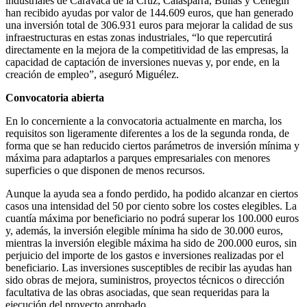
industriales de Caravaca de la Cruz, Calasparra, Bullas y Cehegín
han recibido ayudas por valor de 144.609 euros, que han generado
una inversión total de 306.931 euros para mejorar la calidad de sus
infraestructuras en estas zonas industriales, “lo que repercutirá
directamente en la mejora de la competitividad de las empresas, la
capacidad de captación de inversiones nuevas y, por ende, en la
creación de empleo”, aseguró Miguélez.
Convocatoria abierta
En lo concerniente a la convocatoria actualmente en marcha, los
requisitos son ligeramente diferentes a los de la segunda ronda, de
forma que se han reducido ciertos parámetros de inversión mínima y
máxima para adaptarlos a parques empresariales con menores
superficies o que disponen de menos recursos.
Aunque la ayuda sea a fondo perdido, ha podido alcanzar en ciertos
casos una intensidad del 50 por ciento sobre los costes elegibles. La
cuantía máxima por beneficiario no podrá superar los 100.000 euros
y, además, la inversión elegible mínima ha sido de 30.000 euros,
mientras la inversión elegible máxima ha sido de 200.000 euros, sin
perjuicio del importe de los gastos e inversiones realizadas por el
beneficiario. Las inversiones susceptibles de recibir las ayudas han
sido obras de mejora, suministros, proyectos técnicos o dirección
facultativa de las obras asociadas, que sean requeridas para la
ejecución del proyecto aprobado.