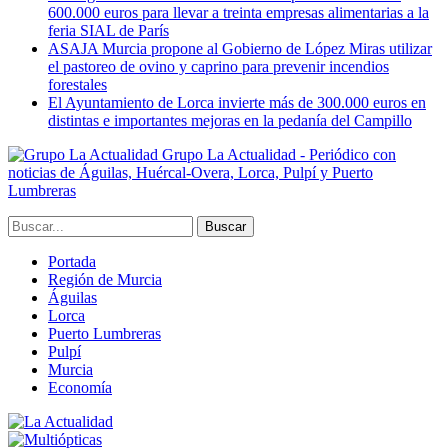
600.000 euros para llevar a treinta empresas alimentarias a la
feria SIAL de París
ASAJA Murcia propone al Gobierno de López Miras utilizar
el pastoreo de ovino y caprino para prevenir incendios
forestales
El Ayuntamiento de Lorca invierte más de 300.000 euros en
distintas e importantes mejoras en la pedanía del Campillo
Grupo La Actualidad - Periódico con
noticias de Águilas, Huércal-Overa, Lorca, Pulpí y Puerto
Lumbreras
Portada
Región de Murcia
Águilas
Lorca
Puerto Lumbreras
Pulpí
Murcia
Economía