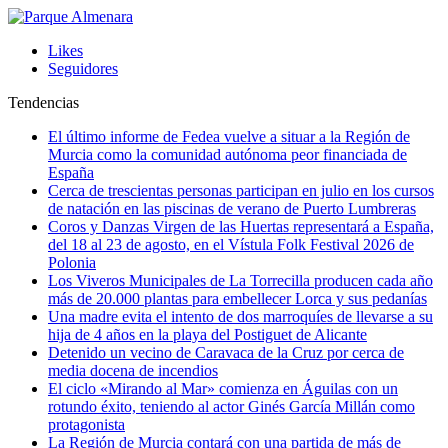
Likes
Seguidores
Tendencias
El último informe de Fedea vuelve a situar a la Región de
Murcia como la comunidad autónoma peor financiada de
España
Cerca de trescientas personas participan en julio en los cursos
de natación en las piscinas de verano de Puerto Lumbreras
Coros y Danzas Virgen de las Huertas representará a España,
del 18 al 23 de agosto, en el Vístula Folk Festival 2026 de
Polonia
Los Viveros Municipales de La Torrecilla producen cada año
más de 20.000 plantas para embellecer Lorca y sus pedanías
Una madre evita el intento de dos marroquíes de llevarse a su
hija de 4 años en la playa del Postiguet de Alicante
Detenido un vecino de Caravaca de la Cruz por cerca de
media docena de incendios
El ciclo «Mirando al Mar» comienza en Águilas con un
rotundo éxito, teniendo al actor Ginés García Millán como
protagonista
La Región de Murcia contará con una partida de más de