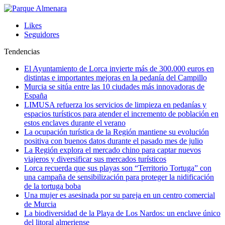
Likes
Seguidores
Tendencias
El Ayuntamiento de Lorca invierte más de 300.000 euros en
distintas e importantes mejoras en la pedanía del Campillo
Murcia se sitúa entre las 10 ciudades más innovadoras de
España
LIMUSA refuerza los servicios de limpieza en pedanías y
espacios turísticos para atender el incremento de población en
estos enclaves durante el verano
La ocupación turística de la Región mantiene su evolución
positiva con buenos datos durante el pasado mes de julio
La Región explora el mercado chino para captar nuevos
viajeros y diversificar sus mercados turísticos
Lorca recuerda que sus playas son “Territorio Tortuga” con
una campaña de sensibilización para proteger la nidificación
de la tortuga boba
Una mujer es asesinada por su pareja en un centro comercial
de Murcia
La biodiversidad de la Playa de Los Nardos: un enclave único
del litoral almeriense