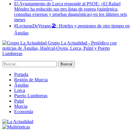
El Ayuntamiento de Lorca responde al PSOE: «El Rafael
Méndez ha reducido sus tres listas de espera (quirúrgica,
consultas externas y pruebas diagnósticas) en los últimos seis
meses
#LecturasDeVerano🏖: Hoteles y pensiones de otro tiempo en
Águilas
Grupo La Actualidad - Periódico con
noticias de Águilas, Huércal-Overa, Lorca, Pulpí y Puerto
Lumbreras
Portada
Región de Murcia
Águilas
Lorca
Puerto Lumbreras
Pulpí
Murcia
Economía