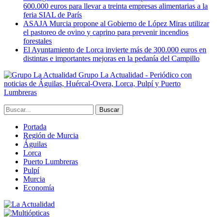
600.000 euros para llevar a treinta empresas alimentarias a la
feria SIAL de París
ASAJA Murcia propone al Gobierno de López Miras utilizar
el pastoreo de ovino y caprino para prevenir incendios
forestales
El Ayuntamiento de Lorca invierte más de 300.000 euros en
distintas e importantes mejoras en la pedanía del Campillo
Grupo La Actualidad - Periódico con
noticias de Águilas, Huércal-Overa, Lorca, Pulpí y Puerto
Lumbreras
Portada
Región de Murcia
Águilas
Lorca
Puerto Lumbreras
Pulpí
Murcia
Economía