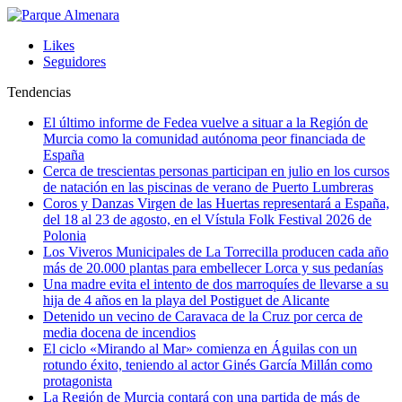
Likes
Seguidores
Tendencias
El último informe de Fedea vuelve a situar a la Región de
Murcia como la comunidad autónoma peor financiada de
España
Cerca de trescientas personas participan en julio en los cursos
de natación en las piscinas de verano de Puerto Lumbreras
Coros y Danzas Virgen de las Huertas representará a España,
del 18 al 23 de agosto, en el Vístula Folk Festival 2026 de
Polonia
Los Viveros Municipales de La Torrecilla producen cada año
más de 20.000 plantas para embellecer Lorca y sus pedanías
Una madre evita el intento de dos marroquíes de llevarse a su
hija de 4 años en la playa del Postiguet de Alicante
Detenido un vecino de Caravaca de la Cruz por cerca de
media docena de incendios
El ciclo «Mirando al Mar» comienza en Águilas con un
rotundo éxito, teniendo al actor Ginés García Millán como
protagonista
La Región de Murcia contará con una partida de más de