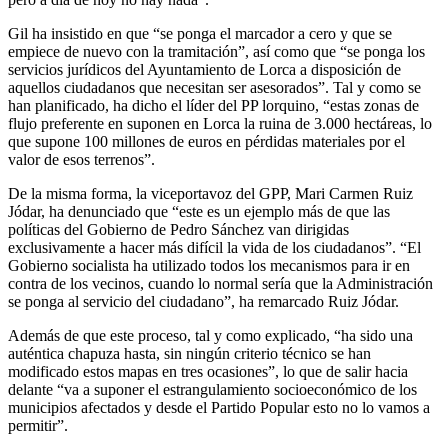
Gil ha insistido en que “se ponga el marcador a cero y que se
empiece de nuevo con la tramitación”, así como que “se ponga los
servicios jurídicos del Ayuntamiento de Lorca a disposición de
aquellos ciudadanos que necesitan ser asesorados”. Tal y como se
han planificado, ha dicho el líder del PP lorquino, “estas zonas de
flujo preferente en suponen en Lorca la ruina de 3.000 hectáreas, lo
que supone 100 millones de euros en pérdidas materiales por el
valor de esos terrenos”.
De la misma forma, la viceportavoz del GPP, Mari Carmen Ruiz
Jódar, ha denunciado que “este es un ejemplo más de que las
políticas del Gobierno de Pedro Sánchez van dirigidas
exclusivamente a hacer más difícil la vida de los ciudadanos”. “El
Gobierno socialista ha utilizado todos los mecanismos para ir en
contra de los vecinos, cuando lo normal sería que la Administración
se ponga al servicio del ciudadano”, ha remarcado Ruiz Jódar.
Además de que este proceso, tal y como explicado, “ha sido una
auténtica chapuza hasta, sin ningún criterio técnico se han
modificado estos mapas en tres ocasiones”, lo que de salir hacia
delante “va a suponer el estrangulamiento socioeconómico de los
municipios afectados y desde el Partido Popular esto no lo vamos a
permitir”.