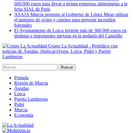
600.000 euros para llevar a treinta empresas alimentarias a la
feria SIAL de París
ASAJA Murcia propone al Gobierno de López Miras utilizar
el pastoreo de ovino y caprino para prevenir incendios
forestales
El Ayuntamiento de Lorca invierte más de 300.000 euros en
distintas e importantes mejoras en la pedanía del Campillo
Grupo La Actualidad - Periódico con
noticias de Águilas, Huércal-Overa, Lorca, Pulpí y Puerto
Lumbreras
Portada
Región de Murcia
Águilas
Lorca
Puerto Lumbreras
Pulpí
Murcia
Economía