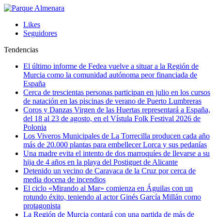
Likes
Seguidores
Tendencias
El último informe de Fedea vuelve a situar a la Región de
Murcia como la comunidad autónoma peor financiada de
España
Cerca de trescientas personas participan en julio en los cursos
de natación en las piscinas de verano de Puerto Lumbreras
Coros y Danzas Virgen de las Huertas representará a España,
del 18 al 23 de agosto, en el Vístula Folk Festival 2026 de
Polonia
Los Viveros Municipales de La Torrecilla producen cada año
más de 20.000 plantas para embellecer Lorca y sus pedanías
Una madre evita el intento de dos marroquíes de llevarse a su
hija de 4 años en la playa del Postiguet de Alicante
Detenido un vecino de Caravaca de la Cruz por cerca de
media docena de incendios
El ciclo «Mirando al Mar» comienza en Águilas con un
rotundo éxito, teniendo al actor Ginés García Millán como
protagonista
La Región de Murcia contará con una partida de más de