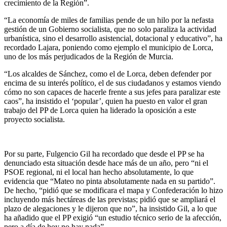
crecimiento de la Región”.
“La economía de miles de familias pende de un hilo por la nefasta
gestión de un Gobierno socialista, que no solo paraliza la actividad
urbanística, sino el desarrollo asistencial, dotacional y educativo”, ha
recordado Lajara, poniendo como ejemplo el municipio de Lorca,
uno de los más perjudicados de la Región de Murcia.
“Los alcaldes de Sánchez, como el de Lorca, deben defender por
encima de su interés político, el de sus ciudadanos y estamos viendo
cómo no son capaces de hacerle frente a sus jefes para paralizar este
caos”, ha insistido el ‘popular’, quien ha puesto en valor el gran
trabajo del PP de Lorca quien ha liderado la oposición a este
proyecto socialista.
Por su parte, Fulgencio Gil ha recordado que desde el PP se ha
denunciado esta situación desde hace más de un año, pero “ni el
PSOE regional, ni el local han hecho absolutamente, lo que
evidencia que “Mateo no pinta absolutamente nada en su partido”.
De hecho, “pidió que se modificara el mapa y Confederación lo hizo
incluyendo más hectáreas de las previstas; pidió que se ampliará el
plazo de alegaciones y le dijeron que no”, ha insistido Gil, a lo que
ha añadido que el PP exigió “un estudio técnico serio de la afección,
pero a día de hoy no hay nada”.