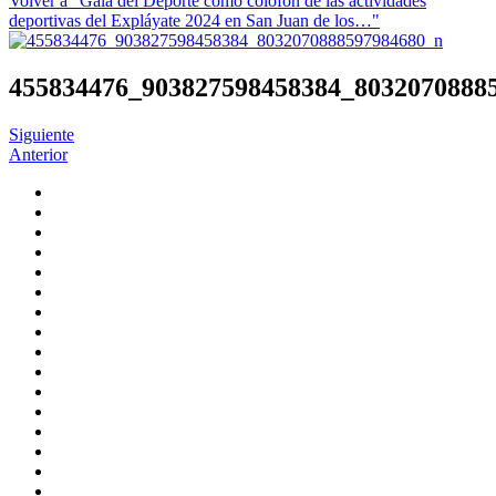
Volver a "Gala del Deporte como colofón de las actividades
deportivas del Expláyate 2024 en San Juan de los…"
455834476_903827598458384_8032070888
Siguiente
Anterior