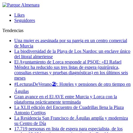
Likes
Seguidores
Tendencias
Una mujer es asesinada por su pareja en un centro comercial
de Murcia
La biodiversidad de la Playa de Los Nardos: un enclave único
del litoral almeriense
El Ayuntamiento de Lorca responde al PSOE: «El Rafael
Méndez ha reducido sus tres listas de espera (quirúrgica,
consultas externas y pruebas diagnósticas) en los últimos seis
meses
#LecturasDeVerano🏖: Hoteles y pensiones de otro tiempo en
Águilas
Gran avance en el El AVE entre Murcia y Lorca con la
plataforma prácticamente terminada
La XLII edición del Encuentro de Cuadrillas llena la Plaza
Antonio Cortijos
La Residencia San Francisco de Águilas amplía y moderniza
su Centro de Día
17.719 personas en lista de espera para especialista, de los