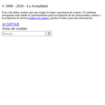
© 2006 - 2026 - La Actualidad.
Esta web utiliza cookies para que tengas la mejor experiencia de usuario. Si continúas
navegando estás dando tu consentimiento para la aceptación de las mencionadas cookies y
la aceptación de nuestra
política de cookies
, pincha el enlace para más información.
ACEPTAR
Aviso de cookies