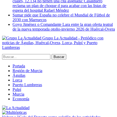
cuales, 12.134 no tienen una cita asignada: Casalduero
reclama un plan de choque d para acabar con las listas de
espera del hospital Rafael Méndez
Sumar pide que España no celebre el Mundial de Fútbol de
2030 con Marruecos
Goyo Jiménez o Comandante Lara entre la gran oferta teatral
de la nueva temporada otoño-invierno 2026 de Huércal-Overa
Grupo La Actualidad - Periódico con
noticias de Águilas, Huércal-Overa, Lorca, Pulpí y Puerto
Lumbreras
Portada
Región de Murcia
Águilas
Lorca
Puerto Lumbreras
Pulpí
Murcia
Economía