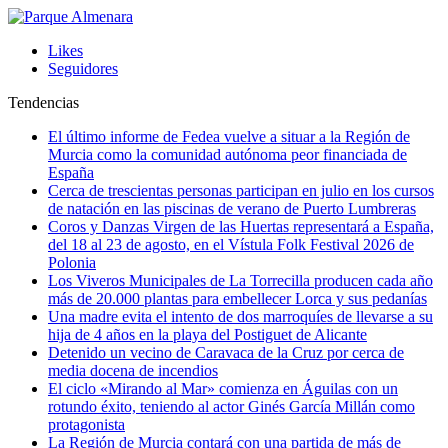
Likes
Seguidores
Tendencias
El último informe de Fedea vuelve a situar a la Región de
Murcia como la comunidad autónoma peor financiada de
España
Cerca de trescientas personas participan en julio en los cursos
de natación en las piscinas de verano de Puerto Lumbreras
Coros y Danzas Virgen de las Huertas representará a España,
del 18 al 23 de agosto, en el Vístula Folk Festival 2026 de
Polonia
Los Viveros Municipales de La Torrecilla producen cada año
más de 20.000 plantas para embellecer Lorca y sus pedanías
Una madre evita el intento de dos marroquíes de llevarse a su
hija de 4 años en la playa del Postiguet de Alicante
Detenido un vecino de Caravaca de la Cruz por cerca de
media docena de incendios
El ciclo «Mirando al Mar» comienza en Águilas con un
rotundo éxito, teniendo al actor Ginés García Millán como
protagonista
La Región de Murcia contará con una partida de más de