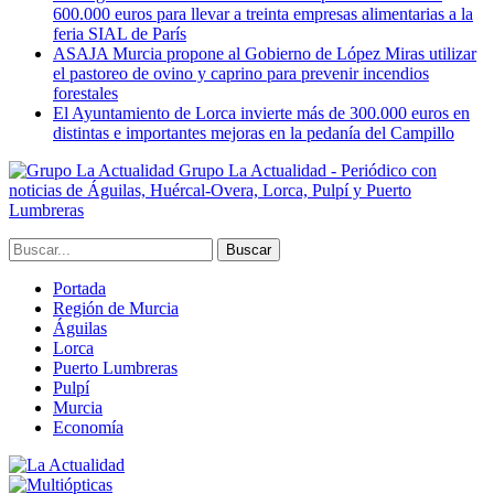
600.000 euros para llevar a treinta empresas alimentarias a la
feria SIAL de París
ASAJA Murcia propone al Gobierno de López Miras utilizar
el pastoreo de ovino y caprino para prevenir incendios
forestales
El Ayuntamiento de Lorca invierte más de 300.000 euros en
distintas e importantes mejoras en la pedanía del Campillo
Grupo La Actualidad - Periódico con
noticias de Águilas, Huércal-Overa, Lorca, Pulpí y Puerto
Lumbreras
Portada
Región de Murcia
Águilas
Lorca
Puerto Lumbreras
Pulpí
Murcia
Economía