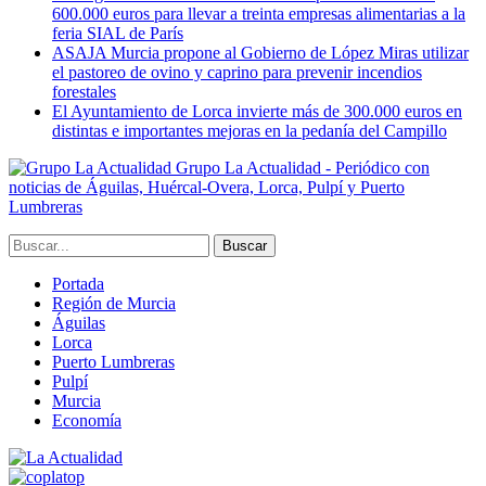
600.000 euros para llevar a treinta empresas alimentarias a la
feria SIAL de París
ASAJA Murcia propone al Gobierno de López Miras utilizar
el pastoreo de ovino y caprino para prevenir incendios
forestales
El Ayuntamiento de Lorca invierte más de 300.000 euros en
distintas e importantes mejoras en la pedanía del Campillo
Grupo La Actualidad - Periódico con
noticias de Águilas, Huércal-Overa, Lorca, Pulpí y Puerto
Lumbreras
Portada
Región de Murcia
Águilas
Lorca
Puerto Lumbreras
Pulpí
Murcia
Economía