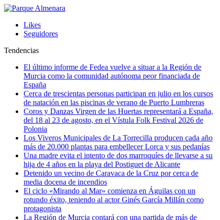
Likes
Seguidores
Tendencias
El último informe de Fedea vuelve a situar a la Región de
Murcia como la comunidad autónoma peor financiada de
España
Cerca de trescientas personas participan en julio en los cursos
de natación en las piscinas de verano de Puerto Lumbreras
Coros y Danzas Virgen de las Huertas representará a España,
del 18 al 23 de agosto, en el Vístula Folk Festival 2026 de
Polonia
Los Viveros Municipales de La Torrecilla producen cada año
más de 20.000 plantas para embellecer Lorca y sus pedanías
Una madre evita el intento de dos marroquíes de llevarse a su
hija de 4 años en la playa del Postiguet de Alicante
Detenido un vecino de Caravaca de la Cruz por cerca de
media docena de incendios
El ciclo «Mirando al Mar» comienza en Águilas con un
rotundo éxito, teniendo al actor Ginés García Millán como
protagonista
La Región de Murcia contará con una partida de más de