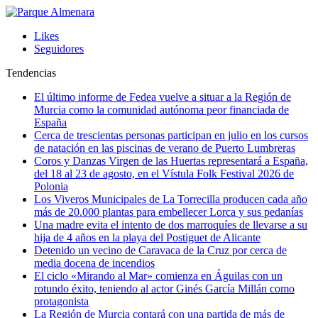
Likes
Seguidores
Tendencias
El último informe de Fedea vuelve a situar a la Región de
Murcia como la comunidad autónoma peor financiada de
España
Cerca de trescientas personas participan en julio en los cursos
de natación en las piscinas de verano de Puerto Lumbreras
Coros y Danzas Virgen de las Huertas representará a España,
del 18 al 23 de agosto, en el Vístula Folk Festival 2026 de
Polonia
Los Viveros Municipales de La Torrecilla producen cada año
más de 20.000 plantas para embellecer Lorca y sus pedanías
Una madre evita el intento de dos marroquíes de llevarse a su
hija de 4 años en la playa del Postiguet de Alicante
Detenido un vecino de Caravaca de la Cruz por cerca de
media docena de incendios
El ciclo «Mirando al Mar» comienza en Águilas con un
rotundo éxito, teniendo al actor Ginés García Millán como
protagonista
La Región de Murcia contará con una partida de más de