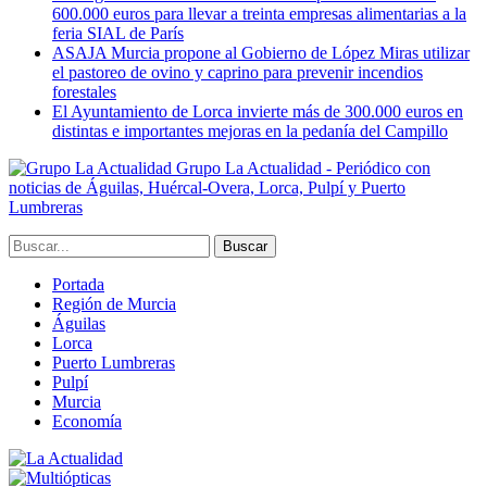
600.000 euros para llevar a treinta empresas alimentarias a la
feria SIAL de París
ASAJA Murcia propone al Gobierno de López Miras utilizar
el pastoreo de ovino y caprino para prevenir incendios
forestales
El Ayuntamiento de Lorca invierte más de 300.000 euros en
distintas e importantes mejoras en la pedanía del Campillo
Grupo La Actualidad - Periódico con
noticias de Águilas, Huércal-Overa, Lorca, Pulpí y Puerto
Lumbreras
Portada
Región de Murcia
Águilas
Lorca
Puerto Lumbreras
Pulpí
Murcia
Economía