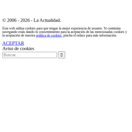
© 2006 - 2026 - La Actualidad.
Esta web utiliza cookies para que tengas la mejor experiencia de usuario. Si continúas
navegando estás dando tu consentimiento para la aceptación de las mencionadas cookies y
la aceptación de nuestra
política de cookies
, pincha el enlace para más información.
ACEPTAR
Aviso de cookies