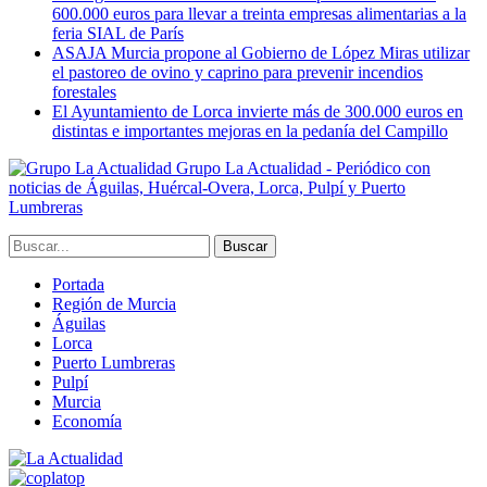
600.000 euros para llevar a treinta empresas alimentarias a la
feria SIAL de París
ASAJA Murcia propone al Gobierno de López Miras utilizar
el pastoreo de ovino y caprino para prevenir incendios
forestales
El Ayuntamiento de Lorca invierte más de 300.000 euros en
distintas e importantes mejoras en la pedanía del Campillo
Grupo La Actualidad - Periódico con
noticias de Águilas, Huércal-Overa, Lorca, Pulpí y Puerto
Lumbreras
Portada
Región de Murcia
Águilas
Lorca
Puerto Lumbreras
Pulpí
Murcia
Economía