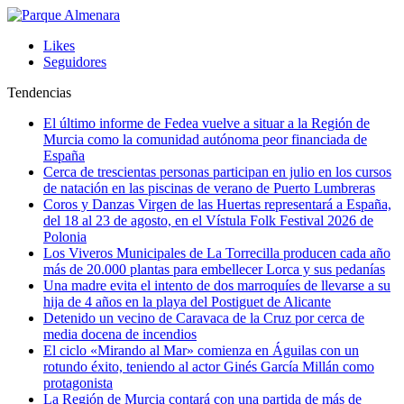
Likes
Seguidores
Tendencias
El último informe de Fedea vuelve a situar a la Región de
Murcia como la comunidad autónoma peor financiada de
España
Cerca de trescientas personas participan en julio en los cursos
de natación en las piscinas de verano de Puerto Lumbreras
Coros y Danzas Virgen de las Huertas representará a España,
del 18 al 23 de agosto, en el Vístula Folk Festival 2026 de
Polonia
Los Viveros Municipales de La Torrecilla producen cada año
más de 20.000 plantas para embellecer Lorca y sus pedanías
Una madre evita el intento de dos marroquíes de llevarse a su
hija de 4 años en la playa del Postiguet de Alicante
Detenido un vecino de Caravaca de la Cruz por cerca de
media docena de incendios
El ciclo «Mirando al Mar» comienza en Águilas con un
rotundo éxito, teniendo al actor Ginés García Millán como
protagonista
La Región de Murcia contará con una partida de más de