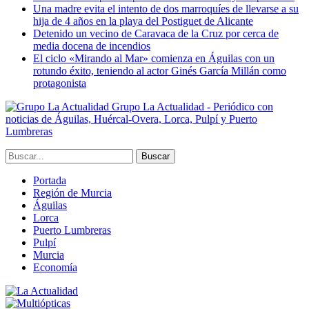
Una madre evita el intento de dos marroquíes de llevarse a su
hija de 4 años en la playa del Postiguet de Alicante
Detenido un vecino de Caravaca de la Cruz por cerca de
media docena de incendios
El ciclo «Mirando al Mar» comienza en Águilas con un
rotundo éxito, teniendo al actor Ginés García Millán como
protagonista
Grupo La Actualidad - Periódico con
noticias de Águilas, Huércal-Overa, Lorca, Pulpí y Puerto
Lumbreras
Portada
Región de Murcia
Águilas
Lorca
Puerto Lumbreras
Pulpí
Murcia
Economía