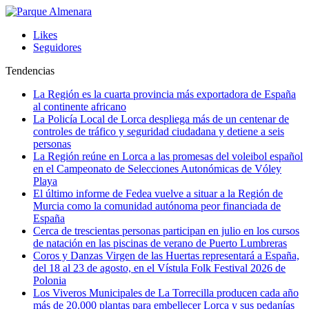
Likes
Seguidores
Tendencias
La Región es la cuarta provincia más exportadora de España
al continente africano
La Policía Local de Lorca despliega más de un centenar de
controles de tráfico y seguridad ciudadana y detiene a seis
personas
La Región reúne en Lorca a las promesas del voleibol español
en el Campeonato de Selecciones Autonómicas de Vóley
Playa
El último informe de Fedea vuelve a situar a la Región de
Murcia como la comunidad autónoma peor financiada de
España
Cerca de trescientas personas participan en julio en los cursos
de natación en las piscinas de verano de Puerto Lumbreras
Coros y Danzas Virgen de las Huertas representará a España,
del 18 al 23 de agosto, en el Vístula Folk Festival 2026 de
Polonia
Los Viveros Municipales de La Torrecilla producen cada año
más de 20.000 plantas para embellecer Lorca y sus pedanías