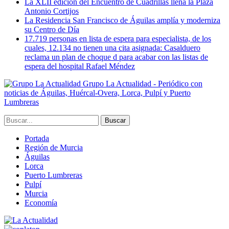
La XLII edición del Encuentro de Cuadrillas llena la Plaza
Antonio Cortijos
La Residencia San Francisco de Águilas amplía y moderniza
su Centro de Día
17.719 personas en lista de espera para especialista, de los
cuales, 12.134 no tienen una cita asignada: Casalduero
reclama un plan de choque d para acabar con las listas de
espera del hospital Rafael Méndez
Grupo La Actualidad - Periódico con
noticias de Águilas, Huércal-Overa, Lorca, Pulpí y Puerto
Lumbreras
Portada
Región de Murcia
Águilas
Lorca
Puerto Lumbreras
Pulpí
Murcia
Economía