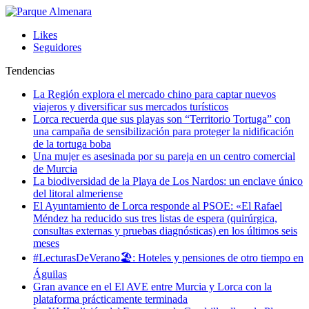
Likes
Seguidores
Tendencias
La Región explora el mercado chino para captar nuevos
viajeros y diversificar sus mercados turísticos
Lorca recuerda que sus playas son “Territorio Tortuga” con
una campaña de sensibilización para proteger la nidificación
de la tortuga boba
Una mujer es asesinada por su pareja en un centro comercial
de Murcia
La biodiversidad de la Playa de Los Nardos: un enclave único
del litoral almeriense
El Ayuntamiento de Lorca responde al PSOE: «El Rafael
Méndez ha reducido sus tres listas de espera (quirúrgica,
consultas externas y pruebas diagnósticas) en los últimos seis
meses
#LecturasDeVerano🏖: Hoteles y pensiones de otro tiempo en
Águilas
Gran avance en el El AVE entre Murcia y Lorca con la
plataforma prácticamente terminada