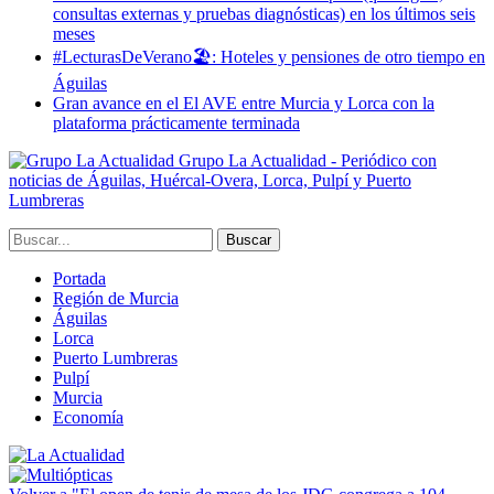
consultas externas y pruebas diagnósticas) en los últimos seis
meses
#LecturasDeVerano🏖: Hoteles y pensiones de otro tiempo en
Águilas
Gran avance en el El AVE entre Murcia y Lorca con la
plataforma prácticamente terminada
Grupo La Actualidad - Periódico con
noticias de Águilas, Huércal-Overa, Lorca, Pulpí y Puerto
Lumbreras
Portada
Región de Murcia
Águilas
Lorca
Puerto Lumbreras
Pulpí
Murcia
Economía