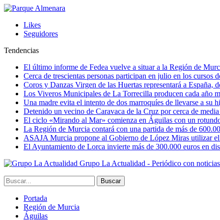
Likes
Seguidores
Tendencias
El último informe de Fedea vuelve a situar a la Región de Mu
Cerca de trescientas personas participan en julio en los cursos
Coros y Danzas Virgen de las Huertas representará a España, de
Los Viveros Municipales de La Torrecilla producen cada año m
Una madre evita el intento de dos marroquíes de llevarse a su hi
Detenido un vecino de Caravaca de la Cruz por cerca de media
El ciclo «Mirando al Mar» comienza en Águilas con un rotundo 
La Región de Murcia contará con una partida de más de 600.000 e
ASAJA Murcia propone al Gobierno de López Miras utilizar el p
El Ayuntamiento de Lorca invierte más de 300.000 euros en dist
Grupo La Actualidad - Periódico con noticia
Portada
Región de Murcia
Águilas