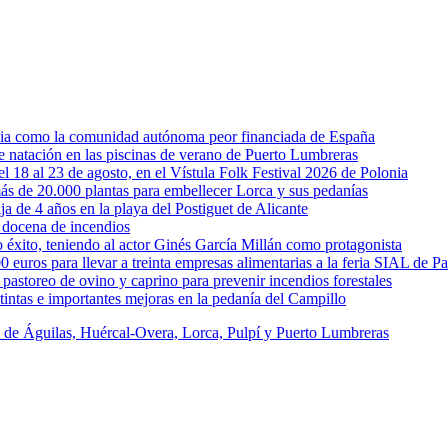
rcia como la comunidad autónoma peor financiada de España
 de natación en las piscinas de verano de Puerto Lumbreras
l 18 al 23 de agosto, en el Vístula Folk Festival 2026 de Polonia
ás de 20.000 plantas para embellecer Lorca y sus pedanías
ja de 4 años en la playa del Postiguet de Alicante
 docena de incendios
éxito, teniendo al actor Ginés García Millán como protagonista
uros para llevar a treinta empresas alimentarias a la feria SIAL de Pa
astoreo de ovino y caprino para prevenir incendios forestales
intas e importantes mejoras en la pedanía del Campillo
s de Águilas, Huércal-Overa, Lorca, Pulpí y Puerto Lumbreras