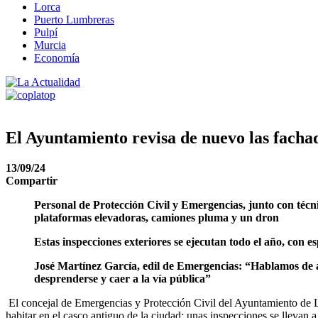
Lorca
Puerto Lumbreras
Pulpí
Murcia
Economía
El Ayuntamiento revisa de nuevo las fachad
13/09/24
Compartir
Personal de Protección Civil y Emergencias, junto con técni
plataformas elevadoras, camiones pluma y un dron
Estas inspecciones exteriores se ejecutan todo el año, con 
José Martínez García, edil de Emergencias: “Hablamos de and
desprenderse y caer a la vía pública”
El concejal de Emergencias y Protección Civil del Ayuntamiento de L
habitar en el casco antiguo de la ciudad; unas inspecciones se llevan 