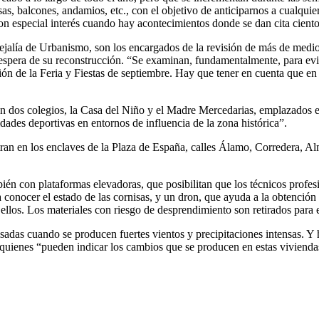
s, balcones, andamios, etc., con el objetivo de anticiparnos a cualquie
 con especial interés cuando hay acontecimientos donde se dan cita cient
ejalía de Urbanismo, son los encargados de la revisión de más de medi
espera de su reconstrucción. “Se examinan, fundamentalmente, para evitar 
ción de la Feria y Fiestas de septiembre. Hay que tener en cuenta que en 
on dos colegios, la Casa del Niño y el Madre Mercedarias, emplazados e
dades deportivas en entornos de influencia de la zona histórica”.
tran en los enclaves de la Plaza de España, calles Álamo, Corredera, Al
bién con plataformas elevadoras, que posibilitan que los técnicos profes
conocer el estado de las cornisas, y un dron, que ayuda a la obtención
e ellos. Los materiales con riesgo de desprendimiento son retirados para 
adas cuando se producen fuertes vientos y precipitaciones intensas. Y 
 quienes “pueden indicar los cambios que se producen en estas viviendas