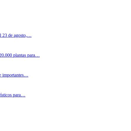
al 23 de agosto,…
 20.000 plantas para…
 e importantes…
rísticos para…