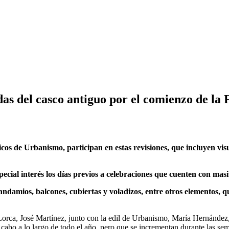
as del casco antiguo por el comienzo de la 
cos de Urbanismo, participan en estas revisiones, que incluyen vis
especial interés los días previos a celebraciones que cuenten con m
amios, balcones, cubiertas y voladizos, entre otros elementos, que
orca, José Martínez, junto con la edil de Urbanismo, María Hernández,
a cabo a lo largo de todo el año, pero que se incrementan durante las se