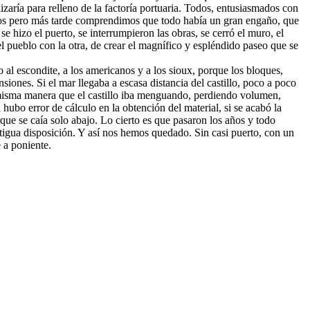
lizaría para relleno de la factoría portuaria. Todos, entusiasmados con
breros pero más tarde comprendimos que todo había un gran engaño, que
se hizo el puerto, se interrumpieron las obras, se cerró el muro, el
l pueblo con la otra, de crear el magnífico y espléndido paseo que se
al escondite, a los americanos y a los sioux, porque los bloques,
ones. Si el mar llegaba a escasa distancia del castillo, poco a poco
 misma manera que el castillo iba menguando, perdiendo volumen,
 hubo error de cálculo en la obtención del material, si se acabó la
que se caía solo abajo. Lo cierto es que pasaron los años y todo
tigua disposición. Y así nos hemos quedado. Sin casi puerto, con un
 a poniente.