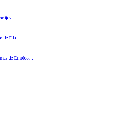
rtijos
ro de Día
ogramas de Empleo…