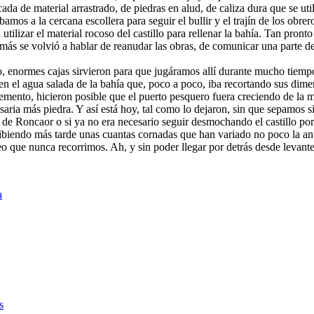
ada de material arrastrado, de piedras en alud, de caliza dura que se uti
bamos a la cercana escollera para seguir el bullir y el trajín de los o
ilizar el material rocoso del castillo para rellenar la bahía. Tan pronto 
 más se volvió a hablar de reanudar las obras, de comunicar una parte de
, enormes cajas sirvieron para que jugáramos allí durante mucho tiempo 
 el agua salada de la bahía que, poco a poco, iba recortando sus dimensi
emento, hicieron posible que el puerto pesquero fuera creciendo de la
saria más piedra. Y así está hoy, tal como lo dejaron, sin que sepamos si
 de Roncaor o si ya no era necesario seguir desmochando el castillo por
ibiendo más tarde unas cuantas cornadas que han variado no poco la an
eo que nunca recorrimos. Ah, y sin poder llegar por detrás desde levante
a
s