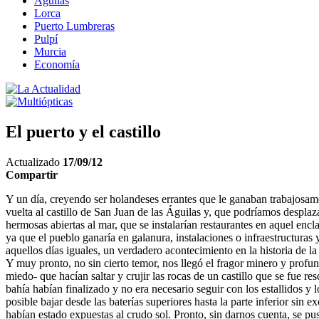
Águilas
Lorca
Puerto Lumbreras
Pulpí
Murcia
Economía
El puerto y el castillo
Actualizado
17/09/12
Compartir
Y un día, creyendo ser holandeses errantes que le ganaban trabajosamen
vuelta al castillo de San Juan de las Águilas y, que podríamos desplaz
hermosas abiertas al mar, que se instalarían restaurantes en aquel enc
ya que el pueblo ganaría en galanura, instalaciones o infraestructura
aquellos días iguales, un verdadero acontecimiento en la historia de l
Y muy pronto, no sin cierto temor, nos llegó el fragor minero y profundo
miedo- que hacían saltar y crujir las rocas de un castillo que se fue 
bahía habían finalizado y no era necesario seguir con los estallidos y 
posible bajar desde las baterías superiores hasta la parte inferior sin
habían estado expuestas al crudo sol. Pronto, sin darnos cuenta, se puso