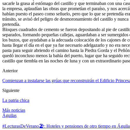
sacarle la grasa al estómago del castillo y que terminaban con una casc
la empresa, aplaudían las obras que prometían el paraíso, y nos acercá
habían puesto el paseo como señuelo, pero que lo que se pretendía era ut
tránsito, se avisó del peligro de desmoronamiento del castillo y nunca
pretendía.
Bloques cuadrados de cemento se fueron depositando al pie de castillo
separados, formando pequeñas callejas, aguardaban a ser sumergidos en
los buzos, que ayudaban a la adecuada colocación de los cajones de c
hasta llegar el día en el que ya fue necesario adelgazarlo y no era nece
pasta para seguir abriendo el camino hasta la Piedra Gorda y el Peñón
quedó inconcluso menos la bahía del puerto, lugar que ha seguido rec
castillo que tiembla en las noches de luna y con un extraordinario pas
Anterior
Comienzan a instalarse las grúas que reconstruirán el Edificio Princes
Siguiente
La patria chica
Más noticias
Águilas
#LecturasDeVerano🏖: Hoteles y pensiones de otro tiempo en Águila