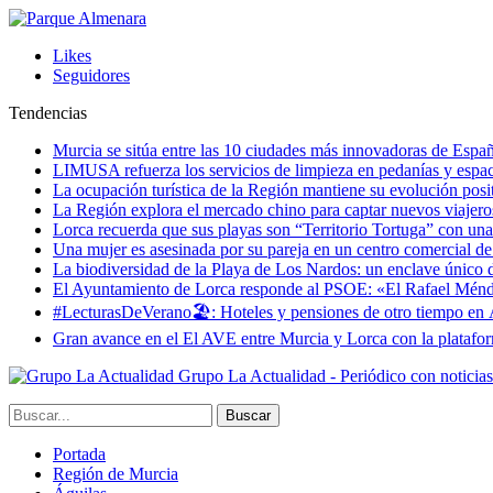
Likes
Seguidores
Tendencias
Murcia se sitúa entre las 10 ciudades más innovadoras de Espa
LIMUSA refuerza los servicios de limpieza en pedanías y espaci
La ocupación turística de la Región mantiene su evolución posi
La Región explora el mercado chino para captar nuevos viajeros 
Lorca recuerda que sus playas son “Territorio Tortuga” con una 
Una mujer es asesinada por su pareja en un centro comercial d
La biodiversidad de la Playa de Los Nardos: un enclave único de
El Ayuntamiento de Lorca responde al PSOE: «El Rafael Méndez h
#LecturasDeVerano🏖: Hoteles y pensiones de otro tiempo en 
Gran avance en el El AVE entre Murcia y Lorca con la platafo
Grupo La Actualidad - Periódico con noticia
Portada
Región de Murcia