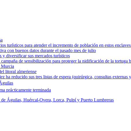
ña
os turísticos para atender el incremento de población en estos enclaves
tiva con buenos datos durante el pasado mes de julio
y diversificar sus mercados turísticos
campaña de sensibilización para proteger la nidificación de la tortuga 
e Murcia
l litoral almeriense
a reducido sus tres listas de espera (quirúrgica, consultas externas y
Águilas
rma prácticamente terminada
s de Águilas, Huércal-Overa, Lorca, Pulpí y Puerto Lumbreras