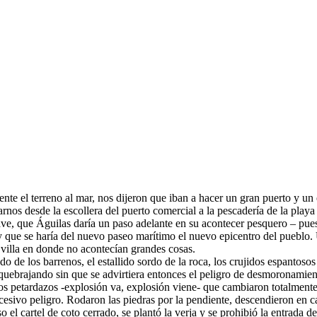
te el terreno al mar, nos dijeron que iban a hacer un gran puerto y un 
arnos desde la escollera del puerto comercial a la pescadería de la play
lave, que Águilas daría un paso adelante en su acontecer pesquero – pues 
s y que se haría del nuevo paseo marítimo el nuevo epicentro del pueblo.
a villa en donde no acontecían grandes cosas.
 de los barrenos, el estallido sordo de la roca, los crujidos espantosos 
resquebrajando sin que se advirtiera entonces el peligro de desmoronamien
los petardazos -explosión va, explosión viene- que cambiaron totalmente l
 excesivo peligro. Rodaron las piedras por la pendiente, descendieron en 
 el cartel de coto cerrado, se plantó la verja y se prohibió la entrada d