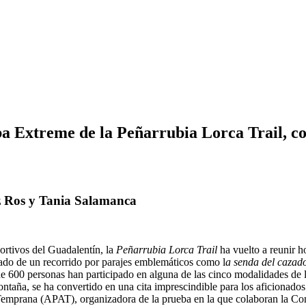
ba Extreme de la Peñarrubia Lorca Trail, co
z Ros y Tania Salamanca
ortivos del Guadalentín, la
Peñarrubia Lorca Trail
ha vuelto a reunir h
tado de un recorrido por parajes emblemáticos como l
a senda del cazad
de 600 personas han participado en alguna de las cinco modalidades de l
montaña, se ha convertido en una cita imprescindible para los aficionado
 Temprana (APAT), organizadora de la prueba en la que colaboran la Co