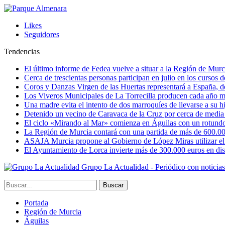
Likes
Seguidores
Tendencias
El último informe de Fedea vuelve a situar a la Región de Mu
Cerca de trescientas personas participan en julio en los cursos
Coros y Danzas Virgen de las Huertas representará a España, de
Los Viveros Municipales de La Torrecilla producen cada año m
Una madre evita el intento de dos marroquíes de llevarse a su hi
Detenido un vecino de Caravaca de la Cruz por cerca de media
El ciclo «Mirando al Mar» comienza en Águilas con un rotundo 
La Región de Murcia contará con una partida de más de 600.000 e
ASAJA Murcia propone al Gobierno de López Miras utilizar el p
El Ayuntamiento de Lorca invierte más de 300.000 euros en dist
Grupo La Actualidad - Periódico con noticia
Portada
Región de Murcia
Águilas