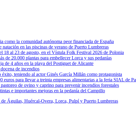
rcia como la comunidad autónoma peor financiada de España
 de natación en las piscinas de verano de Puerto Lumbreras
l 18 al 23 de agosto, en el Vístula Folk Festival 2026 de Polonia
ás de 20.000 plantas para embellecer Lorca y sus pedanías
ja de 4 años en la playa del Postiguet de Alicante
 docena de incendios
éxito, teniendo al actor Ginés García Millán como protagonista
uros para llevar a treinta empresas alimentarias a la feria SIAL de Pa
astoreo de ovino y caprino para prevenir incendios forestales
intas e importantes mejoras en la pedanía del Campillo
s de Águilas, Huércal-Overa, Lorca, Pulpí y Puerto Lumbreras