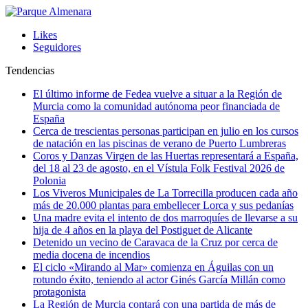
Likes
Seguidores
Tendencias
El último informe de Fedea vuelve a situar a la Región de
Murcia como la comunidad autónoma peor financiada de
España
Cerca de trescientas personas participan en julio en los cursos
de natación en las piscinas de verano de Puerto Lumbreras
Coros y Danzas Virgen de las Huertas representará a España,
del 18 al 23 de agosto, en el Vístula Folk Festival 2026 de
Polonia
Los Viveros Municipales de La Torrecilla producen cada año
más de 20.000 plantas para embellecer Lorca y sus pedanías
Una madre evita el intento de dos marroquíes de llevarse a su
hija de 4 años en la playa del Postiguet de Alicante
Detenido un vecino de Caravaca de la Cruz por cerca de
media docena de incendios
El ciclo «Mirando al Mar» comienza en Águilas con un
rotundo éxito, teniendo al actor Ginés García Millán como
protagonista
La Región de Murcia contará con una partida de más de