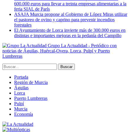
600.000 euros para llevar a treinta empresas alimentarias a la
feria SIAL de París
ASAJA Murcia propone al Gobierno de López Miras utilizar
el pastoreo de ovino y caprino para prevenir incendios
forestales
El Ayuntamiento de Lorca invierte más de 300.000 euros en
distintas e importantes mejoras en la pedanía del Campillo
Grupo La Actualidad - Periódico con
noticias de Águilas, Huércal-Overa, Lorca, Pulpí y Puerto
Lumbreras
Portada
Región de Murcia
Águilas
Lorca
Puerto Lumbreras
Pulpí
Murcia
Economía