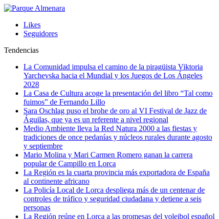
Likes
Seguidores
Tendencias
La Comunidad impulsa el camino de la piragüista Viktoria
Yarchevska hacia el Mundial y los Juegos de Los Ángeles
2028
La Casa de Cultura acoge la presentación del libro “Tal como
fuimos” de Fernando Lillo
Sara Oschlag puso el brohe de oro al VI Festival de Jazz de
Águilas, que ya es un referente a nivel regional
Medio Ambiente lleva la Red Natura 2000 a las fiestas y
tradiciones de once pedanías y núcleos rurales durante agosto
y septiembre
Mario Molina y Mari Carmen Romero ganan la carrera
popular de Campillo en Lorca
La Región es la cuarta provincia más exportadora de España
al continente africano
La Policía Local de Lorca despliega más de un centenar de
controles de tráfico y seguridad ciudadana y detiene a seis
personas
La Región reúne en Lorca a las promesas del voleibol español