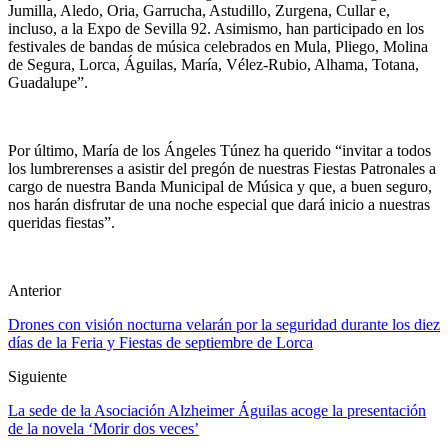
Jumilla, Aledo, Oria, Garrucha, Astudillo, Zurgena, Cullar e,
incluso, a la Expo de Sevilla 92. Asimismo, han participado en los
festivales de bandas de música celebrados en Mula, Pliego, Molina
de Segura, Lorca, Águilas, María, Vélez-Rubio, Alhama, Totana,
Guadalupe”.
Por último, María de los Ángeles Túnez ha querido “invitar a todos
los lumbrerenses a asistir del pregón de nuestras Fiestas Patronales a
cargo de nuestra Banda Municipal de Música y que, a buen seguro,
nos harán disfrutar de una noche especial que dará inicio a nuestras
queridas fiestas”.
Anterior
Drones con visión nocturna velarán por la seguridad durante los diez
días de la Feria y Fiestas de septiembre de Lorca
Siguiente
La sede de la Asociación Alzheimer Águilas acoge la presentación
de la novela ‘Morir dos veces’