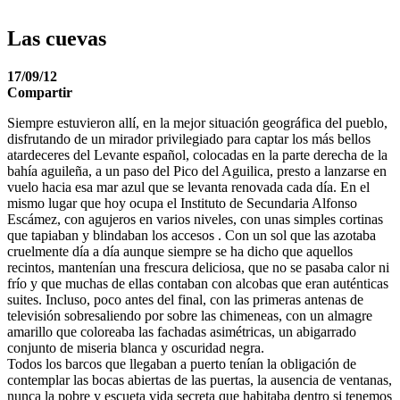
Las cuevas
17/09/12
Compartir
Siempre estuvieron allí, en la mejor situación geográfica del pueblo,
disfrutando de un mirador privilegiado para captar los más bellos
atardeceres del Levante español, colocadas en la parte derecha de la
bahía aguileña, a un paso del Pico del Aguilica, presto a lanzarse en
vuelo hacia esa mar azul que se levanta renovada cada día.
En el
mismo lugar que hoy ocupa el Instituto de Secundaria Alfonso
Escámez, con agujeros en varios niveles, con unas simples cortinas
que tapiaban y blindaban los accesos . Con un sol que las azotaba
cruelmente día a día aunque siempre se ha dicho que aquellos
recintos, mantenían una frescura deliciosa, que no se pasaba calor ni
frío y que muchas de ellas contaban con alcobas que eran auténticas
suites. Incluso, poco antes del final, con las primeras antenas de
televisión sobresaliendo por sobre las chimeneas, con un almagre
amarillo que coloreaba las fachadas asimétricas, un abigarrado
conjunto de miseria blanca y oscuridad negra.
Todos los barcos que llegaban a puerto tenían la obligación de
contemplar las bocas abiertas de las puertas, la ausencia de ventanas,
nunca la pobre y escueta vida secreta que habitaba dentro si tenemos