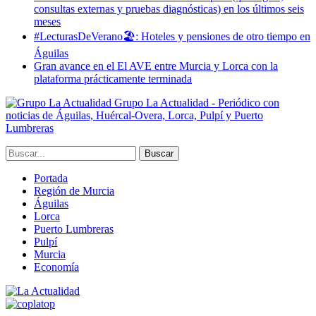
consultas externas y pruebas diagnósticas) en los últimos seis
meses
#LecturasDeVerano🏖: Hoteles y pensiones de otro tiempo en
Águilas
Gran avance en el El AVE entre Murcia y Lorca con la
plataforma prácticamente terminada
Grupo La Actualidad - Periódico con
noticias de Águilas, Huércal-Overa, Lorca, Pulpí y Puerto
Lumbreras
Portada
Región de Murcia
Águilas
Lorca
Puerto Lumbreras
Pulpí
Murcia
Economía