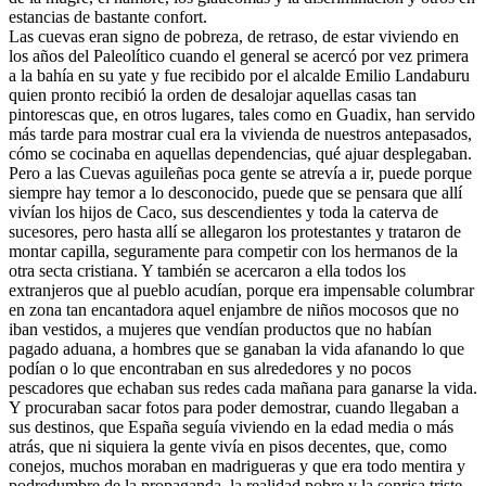
estancias de bastante confort.
Las cuevas eran signo de pobreza, de retraso, de estar viviendo en
los años del Paleolítico cuando el general se acercó por vez primera
a la bahía en su yate y fue recibido por el alcalde Emilio Landaburu
quien pronto recibió la orden de desalojar aquellas casas tan
pintorescas que, en otros lugares, tales como en Guadix, han servido
más tarde para mostrar cual era la vivienda de nuestros antepasados,
cómo se cocinaba en aquellas dependencias, qué ajuar desplegaban.
Pero a las Cuevas aguileñas poca gente se atrevía a ir, puede porque
siempre hay temor a lo desconocido, puede que se pensara que allí
vivían los hijos de Caco, sus descendientes y toda la caterva de
sucesores, pero hasta allí se allegaron los protestantes y trataron de
montar capilla, seguramente para competir con los hermanos de la
otra secta cristiana. Y también se acercaron a ella todos los
extranjeros que al pueblo acudían, porque era impensable columbrar
en zona tan encantadora aquel enjambre de niños mocosos que no
iban vestidos, a mujeres que vendían productos que no habían
pagado aduana, a hombres que se ganaban la vida afanando lo que
podían o lo que encontraban en sus alrededores y no pocos
pescadores que echaban sus redes cada mañana para ganarse la vida.
Y procuraban sacar fotos para poder demostrar, cuando llegaban a
sus destinos, que España seguía viviendo en la edad media o más
atrás, que ni siquiera la gente vivía en pisos decentes, que, como
conejos, muchos moraban en madrigueras y que era todo mentira y
podredumbre de la propaganda, la realidad pobre y la sonrisa triste