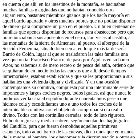
en cuenta que allí, en los intestinos de la montaña, se hacinaban
muchas familias marginadas que no habían conocido otro
alojamiento, bastantes miembros gitanos que los hacía mayoría en
aquel barrio apartado y otros muchos pobres que no podían disponer
de dinero para comprarse un piso en el pueblo. Un buen centenar de
familias que apenas disponían de recursos para abastecerse pero que
no renunciaban a sus aposentos en el cerro, con vistas al castillo, a
las montañas de la sierra de Almenara, al puerto, al albergue de la
Sección Femenina, situado bien cerca, en lo que más tarde sería
Barrio de Colón, lugar al que se trasladaron las tales familias una
vez que un tal Francisco Franco, de paso por Águilas en su barco
Azor, no sabemos si de mero recreo o de pesca del atún, ordenó que
se quitaran de en medio todas las cuevas que allí, desde tiempos
inmemoriales, estaban establecidas y que se les proporcionara a sus
habitantes una vivienda digna y civilizada. Y en una ocasión
contemplamos su comitiva, compuesta por una interminable serie de
imponentes y largos coches negros, todos iguales, así que nunca le
pudimos ver la cara al espadón durante cuarenta años pese a que
hicimos cola y escudriñamos uno a uno todos los coches de la
interminable comitiva con el objeto de comprobar si era real o
divino. Todos con las cortinillas cerradas, todo de luto riguroso.
Hubo de regresar y mediar cabreo, según cuentan los hagiógrafos
del Caudillo, para que fueran demolidas aquellas primitivas
estancias, todo aquel barrio de las cuevas, dicen unos que en manos
de la mugre, el hambre, los glaucomas y la discriminación y otros en