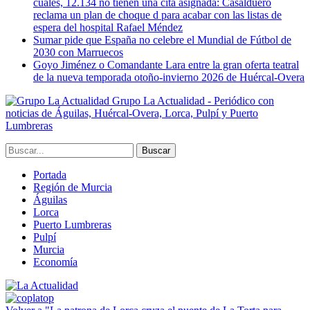
cuales, 12.134 no tienen una cita asignada: Casalduero
reclama un plan de choque d para acabar con las listas de
espera del hospital Rafael Méndez
Sumar pide que España no celebre el Mundial de Fútbol de
2030 con Marruecos
Goyo Jiménez o Comandante Lara entre la gran oferta teatral
de la nueva temporada otoño-invierno 2026 de Huércal-Overa
Grupo La Actualidad - Periódico con
noticias de Águilas, Huércal-Overa, Lorca, Pulpí y Puerto
Lumbreras
Portada
Región de Murcia
Águilas
Lorca
Puerto Lumbreras
Pulpí
Murcia
Economía