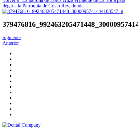
Volver a "La patrona de Lorca cruza el puente de La Torta para
llegar a la Parroquia de Cristo Rey, donde…"
379476816_992463205471448_3000095741
Siguiente
Anterior