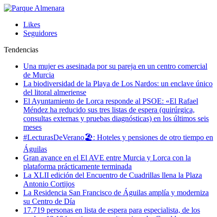
Likes
Seguidores
Tendencias
Una mujer es asesinada por su pareja en un centro comercial
de Murcia
La biodiversidad de la Playa de Los Nardos: un enclave único
del litoral almeriense
El Ayuntamiento de Lorca responde al PSOE: «El Rafael
Méndez ha reducido sus tres listas de espera (quirúrgica,
consultas externas y pruebas diagnósticas) en los últimos seis
meses
#LecturasDeVerano🏖: Hoteles y pensiones de otro tiempo en
Águilas
Gran avance en el El AVE entre Murcia y Lorca con la
plataforma prácticamente terminada
La XLII edición del Encuentro de Cuadrillas llena la Plaza
Antonio Cortijos
La Residencia San Francisco de Águilas amplía y moderniza
su Centro de Día
17.719 personas en lista de espera para especialista, de los