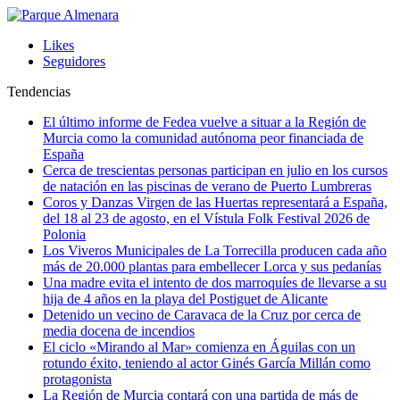
Likes
Seguidores
Tendencias
El último informe de Fedea vuelve a situar a la Región de
Murcia como la comunidad autónoma peor financiada de
España
Cerca de trescientas personas participan en julio en los cursos
de natación en las piscinas de verano de Puerto Lumbreras
Coros y Danzas Virgen de las Huertas representará a España,
del 18 al 23 de agosto, en el Vístula Folk Festival 2026 de
Polonia
Los Viveros Municipales de La Torrecilla producen cada año
más de 20.000 plantas para embellecer Lorca y sus pedanías
Una madre evita el intento de dos marroquíes de llevarse a su
hija de 4 años en la playa del Postiguet de Alicante
Detenido un vecino de Caravaca de la Cruz por cerca de
media docena de incendios
El ciclo «Mirando al Mar» comienza en Águilas con un
rotundo éxito, teniendo al actor Ginés García Millán como
protagonista
La Región de Murcia contará con una partida de más de