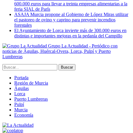
600.000 euros para llevar a treinta empresas alimentarias a la
feria SIAL de París
ASAJA Murcia propone al Gobierno de López Miras utilizar
el pastoreo de ovino y caprino para prevenir incendios
forestales
El Ayuntamiento de Lorca invierte más de 300.000 euros en
distintas e importantes mejoras en la pedanía del Campillo
Grupo La Actualidad - Periódico con
noticias de Águilas, Huércal-Overa, Lorca, Pulpí y Puerto
Lumbreras
Portada
Región de Murcia
Águilas
Lorca
Puerto Lumbreras
Pulpí
Murcia
Economía