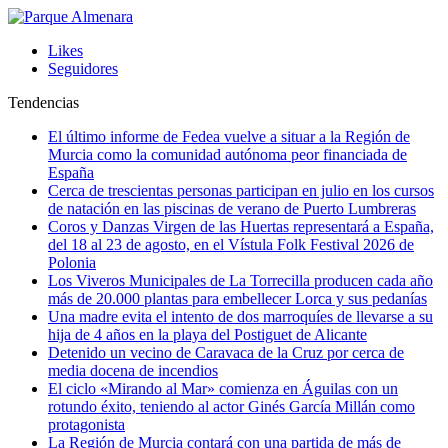
Likes
Seguidores
Tendencias
El último informe de Fedea vuelve a situar a la Región de
Murcia como la comunidad autónoma peor financiada de
España
Cerca de trescientas personas participan en julio en los cursos
de natación en las piscinas de verano de Puerto Lumbreras
Coros y Danzas Virgen de las Huertas representará a España,
del 18 al 23 de agosto, en el Vístula Folk Festival 2026 de
Polonia
Los Viveros Municipales de La Torrecilla producen cada año
más de 20.000 plantas para embellecer Lorca y sus pedanías
Una madre evita el intento de dos marroquíes de llevarse a su
hija de 4 años en la playa del Postiguet de Alicante
Detenido un vecino de Caravaca de la Cruz por cerca de
media docena de incendios
El ciclo «Mirando al Mar» comienza en Águilas con un
rotundo éxito, teniendo al actor Ginés García Millán como
protagonista
La Región de Murcia contará con una partida de más de