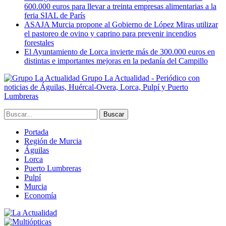
600.000 euros para llevar a treinta empresas alimentarias a la
feria SIAL de París
ASAJA Murcia propone al Gobierno de López Miras utilizar
el pastoreo de ovino y caprino para prevenir incendios
forestales
El Ayuntamiento de Lorca invierte más de 300.000 euros en
distintas e importantes mejoras en la pedanía del Campillo
Grupo La Actualidad - Periódico con
noticias de Águilas, Huércal-Overa, Lorca, Pulpí y Puerto
Lumbreras
Portada
Región de Murcia
Águilas
Lorca
Puerto Lumbreras
Pulpí
Murcia
Economía