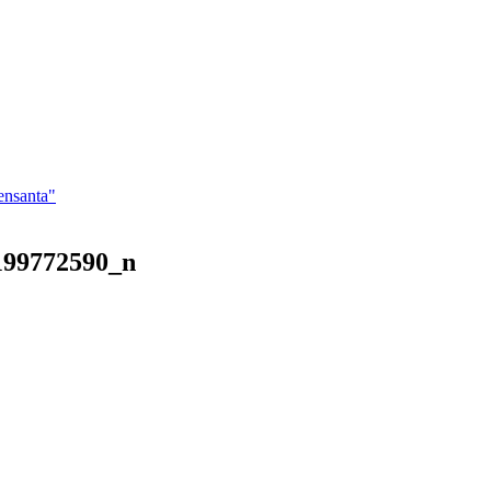
ensanta"
199772590_n