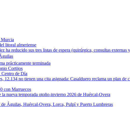
e Murcia
l litoral almeriense
a reducido sus tres listas de espera (quirúrgica, consultas externas y
Águilas
rma prácticamente terminada
onio Cortijos
u Centro de Día
les, 12.134 no tienen una cita asignada: Casalduero reclama un plan de c
30 con Marruecos
de la nueva temporada otoño-invierno 2026 de Huércal-Overa
s de Águilas, Huércal-Overa, Lorca, Pulpí y Puerto Lumbreras