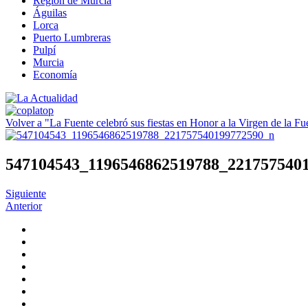
Región de Murcia
Águilas
Lorca
Puerto Lumbreras
Pulpí
Murcia
Economía
Volver a "La Fuente celebró sus fiestas en Honor a la Virgen de la Fu
547104543_1196546862519788_221757540
Siguiente
Anterior