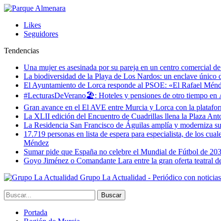
Likes
Seguidores
Tendencias
Una mujer es asesinada por su pareja en un centro comercial d
La biodiversidad de la Playa de Los Nardos: un enclave único de
El Ayuntamiento de Lorca responde al PSOE: «El Rafael Méndez h
#LecturasDeVerano🏖: Hoteles y pensiones de otro tiempo en 
Gran avance en el El AVE entre Murcia y Lorca con la platafo
La XLII edición del Encuentro de Cuadrillas llena la Plaza Ant
La Residencia San Francisco de Águilas amplía y moderniza s
17.719 personas en lista de espera para especialista, de los cua
Méndez
Sumar pide que España no celebre el Mundial de Fútbol de 20
Goyo Jiménez o Comandante Lara entre la gran oferta teatral 
Grupo La Actualidad - Periódico con noticia
Portada