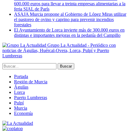
600.000 euros para llevar a treinta empresas alimentarias a la
feria SIAL de París
ASAJA Murcia propone al Gobierno de López Miras utilizar
el pastoreo de ovino y caprino para prevenir incendios
forestales
El Ayuntamiento de Lorca invierte más de 300.000 euros en
distintas e importantes mejoras en la pedanía del Campillo
Grupo La Actualidad - Periódico con
noticias de Águilas, Huércal-Overa, Lorca, Pulpí y Puerto
Lumbreras
Portada
Región de Murcia
Águilas
Lorca
Puerto Lumbreras
Pulpí
Murcia
Economía