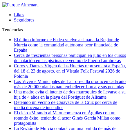
Likes
Seguidores
Tendencias
El último informe de Fedea vuelve a situar a la Región de
Murcia como la comunidad autónoma peor financiada de
España
Cerca de trescientas personas participan en julio en los cursos
de natación en las piscinas de verano de Puerto Lumbreras
Coros y Danzas Virgen de las Huertas representará a España,
del 18 al 23 de agosto, en el Vístula Folk Festival 2026 de
Polonia
Los Viveros Municipales de La Torrecilla producen cada año
más de 20.000 plantas para embellecer Lorca y sus pedanías
Una madre evita el intento de dos marroquíes de llevarse a su
hija de 4 años en la playa del Postiguet de Alicante
Detenido un vecino de Caravaca de la Cruz por cerca de
media docena de incendios
El ciclo «Mirando al Mar» comienza en Águilas con un
rotundo éxito, teniendo al actor Ginés García Millán como
protagonista
La Región de Murcia contará con una partida de más de