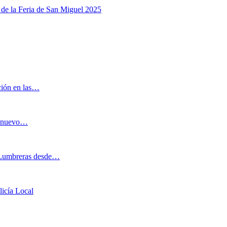
 de la Feria de San Miguel 2025
ación en las…
al nuevo…
o Lumbreras desde…
licía Local