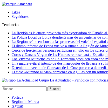
Likes
Seguidores
Tendencias
La Región es la cuarta provincia más exportadora de España al 
La Policía Local de Lorca despliega más de un centenar de contr
La Región reúne en Lorca a las promesas del voleibol españo
El último informe de Fedea vuelve a situar a la Región de Mu
Cerca de trescientas personas participan en julio en los cursos
Coros y Danzas Virgen de las Huertas representará a España, de
Los Viveros Municipales de La Torrecilla producen cada año m
Una madre evita el intento de dos marroquíes de llevarse a su hi
Detenido un vecino de Caravaca de la Cruz por cerca de media
El ciclo «Mirando al Mar» comienza en Águilas con un rotundo 
Grupo La Actualidad - Periódico con noticia
Portada
Región de Murcia
Águilas