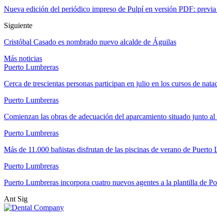
Nueva edición del periódico impreso de Pulpí en versión PDF: previa
Siguiente
Cristóbal Casado es nombrado nuevo alcalde de Águilas
Más noticias
Puerto Lumbreras
Cerca de trescientas personas participan en julio en los cursos de nat
Puerto Lumbreras
Comienzan las obras de adecuación del aparcamiento situado junto 
Puerto Lumbreras
Más de 11.000 bañistas disfrutan de las piscinas de verano de Puert
Puerto Lumbreras
Puerto Lumbreras incorpora cuatro nuevos agentes a la plantilla de Po
Ant
Sig