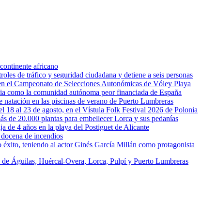
continente africano
oles de tráfico y seguridad ciudadana y detiene a seis personas
l en el Campeonato de Selecciones Autonómicas de Vóley Playa
rcia como la comunidad autónoma peor financiada de España
 de natación en las piscinas de verano de Puerto Lumbreras
l 18 al 23 de agosto, en el Vístula Folk Festival 2026 de Polonia
ás de 20.000 plantas para embellecer Lorca y sus pedanías
ja de 4 años en la playa del Postiguet de Alicante
 docena de incendios
éxito, teniendo al actor Ginés García Millán como protagonista
s de Águilas, Huércal-Overa, Lorca, Pulpí y Puerto Lumbreras