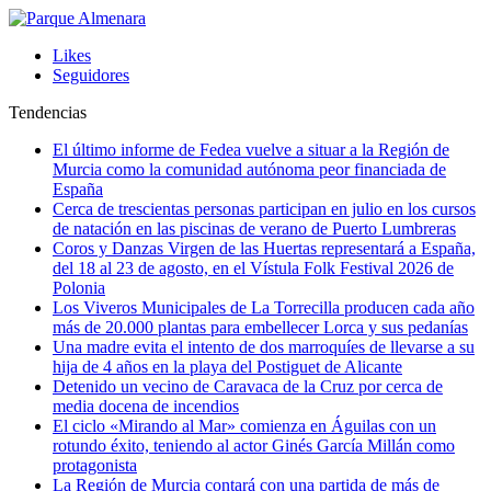
Likes
Seguidores
Tendencias
El último informe de Fedea vuelve a situar a la Región de
Murcia como la comunidad autónoma peor financiada de
España
Cerca de trescientas personas participan en julio en los cursos
de natación en las piscinas de verano de Puerto Lumbreras
Coros y Danzas Virgen de las Huertas representará a España,
del 18 al 23 de agosto, en el Vístula Folk Festival 2026 de
Polonia
Los Viveros Municipales de La Torrecilla producen cada año
más de 20.000 plantas para embellecer Lorca y sus pedanías
Una madre evita el intento de dos marroquíes de llevarse a su
hija de 4 años en la playa del Postiguet de Alicante
Detenido un vecino de Caravaca de la Cruz por cerca de
media docena de incendios
El ciclo «Mirando al Mar» comienza en Águilas con un
rotundo éxito, teniendo al actor Ginés García Millán como
protagonista
La Región de Murcia contará con una partida de más de