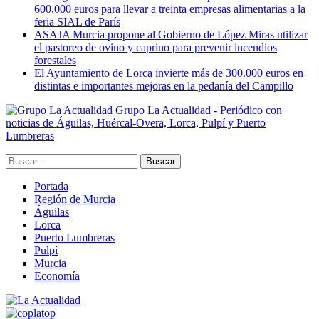
600.000 euros para llevar a treinta empresas alimentarias a la
feria SIAL de París
ASAJA Murcia propone al Gobierno de López Miras utilizar
el pastoreo de ovino y caprino para prevenir incendios
forestales
El Ayuntamiento de Lorca invierte más de 300.000 euros en
distintas e importantes mejoras en la pedanía del Campillo
Grupo La Actualidad - Periódico con
noticias de Águilas, Huércal-Overa, Lorca, Pulpí y Puerto
Lumbreras
Portada
Región de Murcia
Águilas
Lorca
Puerto Lumbreras
Pulpí
Murcia
Economía