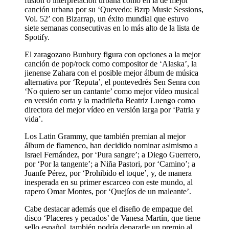
fusión o interpretación urbana como en la de mejor
canción urbana por su ‘Quevedo: Bzrp Music Sessions,
Vol. 52’ con Bizarrap, un éxito mundial que estuvo
siete semanas consecutivas en lo más alto de la lista de
Spotify.
El zaragozano Bunbury figura con opciones a la mejor
canción de pop/rock como compositor de ‘Alaska’, la
jienense Zahara con el posible mejor álbum de música
alternativa por ‘Reputa’, el pontevedrés Sen Senra con
‘No quiero ser un cantante’ como mejor vídeo musical
en versión corta y la madrileña Beatriz Luengo como
directora del mejor vídeo en versión larga por ‘Patria y
vida’.
Los Latin Grammy, que también premian al mejor
álbum de flamenco, han decidido nominar asimismo a
Israel Fernández, por ‘Pura sangre’; a Diego Guerrero,
por ‘Por la tangente’; a Niña Pastori, por ‘Camino’; a
Juanfe Pérez, por ‘Prohibido el toque’, y, de manera
inesperada en su primer escarceo con este mundo, al
rapero Omar Montes, por ‘Quejíos de un maleante’.
Cabe destacar además que el diseño de empaque del
disco ‘Placeres y pecados’ de Vanesa Martín, que tiene
sello español, también podría depararle un premio al