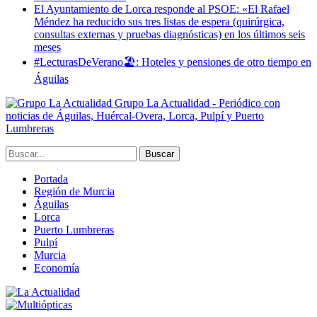
El Ayuntamiento de Lorca responde al PSOE: «El Rafael
Méndez ha reducido sus tres listas de espera (quirúrgica,
consultas externas y pruebas diagnósticas) en los últimos seis
meses
#LecturasDeVerano🏖: Hoteles y pensiones de otro tiempo en
Águilas
Grupo La Actualidad - Periódico con
noticias de Águilas, Huércal-Overa, Lorca, Pulpí y Puerto
Lumbreras
Portada
Región de Murcia
Águilas
Lorca
Puerto Lumbreras
Pulpí
Murcia
Economía