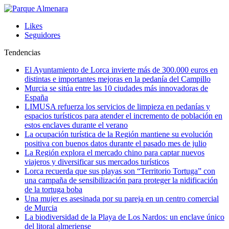
Likes
Seguidores
Tendencias
El Ayuntamiento de Lorca invierte más de 300.000 euros en
distintas e importantes mejoras en la pedanía del Campillo
Murcia se sitúa entre las 10 ciudades más innovadoras de
España
LIMUSA refuerza los servicios de limpieza en pedanías y
espacios turísticos para atender el incremento de población en
estos enclaves durante el verano
La ocupación turística de la Región mantiene su evolución
positiva con buenos datos durante el pasado mes de julio
La Región explora el mercado chino para captar nuevos
viajeros y diversificar sus mercados turísticos
Lorca recuerda que sus playas son “Territorio Tortuga” con
una campaña de sensibilización para proteger la nidificación
de la tortuga boba
Una mujer es asesinada por su pareja en un centro comercial
de Murcia
La biodiversidad de la Playa de Los Nardos: un enclave único
del litoral almeriense