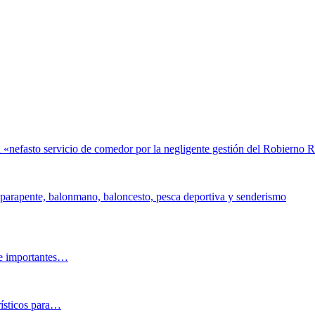
«nefasto servicio de comedor por la negligente gestión del Robierno 
, parapente, balonmano, baloncesto, pesca deportiva y senderismo
 e importantes…
rísticos para…