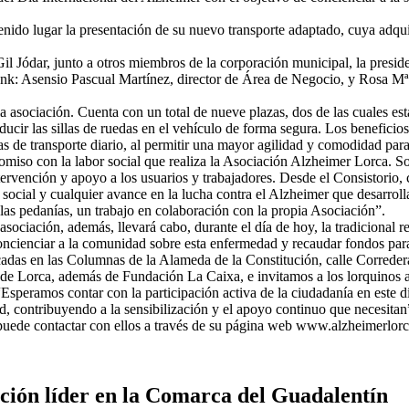
nido lugar la presentación de su nuevo transporte adaptado, cuya adqui
Gil Jódar, junto a otros miembros de la corporación municipal, la presi
nk: Asensio Pascual Martínez, director de Área de Negocio, y Rosa Mª
la asociación. Cuenta con un total de nueve plazas, dos de las cuales es
ucir las sillas de ruedas en el vehículo de forma segura. Los beneficios
as de transporte diario, al permitir una mayor agilidad y comodidad para 
so con la labor social que realiza la Asociación Alzheimer Lorca. So
ntervención y apoyo a los usuarios y trabajadores. Desde el Consistorio
social y cualquier avance en la lucha contra el Alzheimer que desarrolla
a las pedanías, un trabajo en colaboración con la propia Asociación”.
asociación, además, llevará cabo, durante el día de hoy, la tradicional 
e concienciar a la comunidad sobre esta enfermedad y recaudar fondos par
icadas en las Columnas de la Alameda de la Constitución, calle Correder
Lorca, además de Fundación La Caixa, e invitamos a los lorquinos a uni
Esperamos contar con la participación activa de la ciudadanía en este d
d, contribuyendo a la sensibilización y el apoyo continuo que necesitan
 puede contactar con ellos a través de su página web www.alzheimerlor
ción líder en la Comarca del Guadalentín