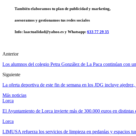
También elaboramos tu plan de publicidad y marketing,
asesoramos y gestionamos tus redes sociales
Info: laactualidad@yahoo.es y Whatsapp:
633 77 29 35
Anterior
Los alumnos del colegio Petra González de La Paca continúan con un 
Siguiente
La oferta deportiva de este fin de semana en los JDG incluye ajedrez
Más noticias
Lorca
El Ayuntamiento de Lorca invierte más de 300.000 euros en distintas
Lorca
LIMUSA refuerza los servicios de limpieza en pedanías y espacios tu