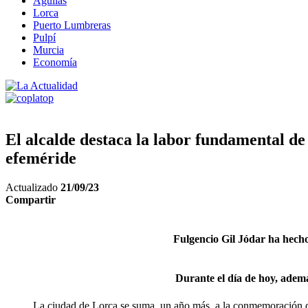
Águilas
Lorca
Puerto Lumbreras
Pulpí
Murcia
Economía
El alcalde destaca la labor fundamental d
efeméride
Actualizado
21/09/23
Compartir
Fulgencio Gil Jódar ha hecho
Durante el día de hoy, ademá
La ciudad de Lorca se suma, un año más, a la conmemoración del