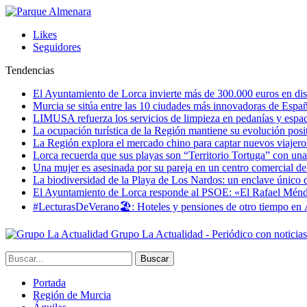
Likes
Seguidores
Tendencias
El Ayuntamiento de Lorca invierte más de 300.000 euros en dist
Murcia se sitúa entre las 10 ciudades más innovadoras de Espa
LIMUSA refuerza los servicios de limpieza en pedanías y espaci
La ocupación turística de la Región mantiene su evolución posi
La Región explora el mercado chino para captar nuevos viajeros 
Lorca recuerda que sus playas son “Territorio Tortuga” con una 
Una mujer es asesinada por su pareja en un centro comercial d
La biodiversidad de la Playa de Los Nardos: un enclave único de
El Ayuntamiento de Lorca responde al PSOE: «El Rafael Méndez h
#LecturasDeVerano🏖: Hoteles y pensiones de otro tiempo en 
Grupo La Actualidad - Periódico con noticia
Portada
Región de Murcia