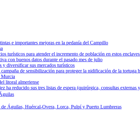
intas e importantes mejoras en la pedanía del Campillo
ña
os turísticos para atender el incremento de población en estos enclaves
tiva con buenos datos durante el pasado mes de julio
y diversificar sus mercados turísticos
campaña de sensibilización para proteger la nidificación de la tortuga 
e Murcia
l litoral almeriense
a reducido sus tres listas de espera (quirúrgica, consultas externas y
Águilas
s de Águilas, Huércal-Overa, Lorca, Pulpí y Puerto Lumbreras