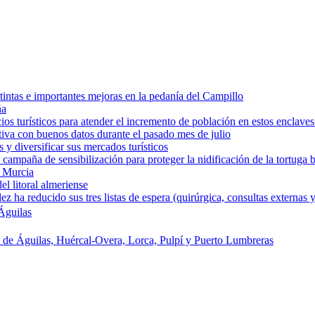
intas e importantes mejoras en la pedanía del Campillo
ña
os turísticos para atender el incremento de población en estos enclaves
tiva con buenos datos durante el pasado mes de julio
y diversificar sus mercados turísticos
campaña de sensibilización para proteger la nidificación de la tortuga 
e Murcia
l litoral almeriense
a reducido sus tres listas de espera (quirúrgica, consultas externas y
Águilas
s de Águilas, Huércal-Overa, Lorca, Pulpí y Puerto Lumbreras