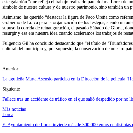
este galardón “que refleja el trabajo realizado para dotar a Lorca de 
símbolo de nuestra cultura y de nuestro patrimonio, sino también un p
Asimismo, ha querido “destacar la figura de Paco Ureña como referent
Gobierno de Lorca para la organización de los festejos, siendo un auté
supuso la corrida de reinauguración, el pasado Sábado de Gloria, dond
resurgir y esa era nuestra idea cuando aceleramos los trabajos de rest
Fulgencio Gil ha concluido destacando que “el título de ‘Triunfadore
cultural del municipio y, por supuesto, la conservación de nuestro pat
Anterior
La aguileña Marta Asensio participa en la Dirección de la película ‘Ho
Siguiente
Fallece tras un accidente de tráfico en el que salió despedido por no l
Más noticias
Lorca
El Ayuntamiento de Lorca invierte más de 300.000 euros en distintas