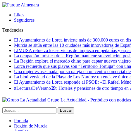
Likes
Seguidores
Tendencias
El Ayuntamiento de Lorca invierte más de 300.000 euros en dist
Murcia se sitúa entre las 10 ciudades más innovadoras de Espa
LIMUSA refuerza los servicios de limpieza en pedanías y espaci
La ocupación turística de la Región mantiene su evolución posi
La Región explora el mercado chino para captar nuevos viajeros 
Lorca recuerda que sus playas son “Territorio Tortuga” con una 
Una mujer es asesinada por su pareja en un centro comercial d
La biodiversidad de la Playa de Los Nardos: un enclave único de
El Ayuntamiento de Lorca responde al PSOE: «El Rafael Méndez h
#LecturasDeVerano🏖: Hoteles y pensiones de otro tiempo en 
Grupo La Actualidad - Periódico con noticia
Portada
Región de Murcia