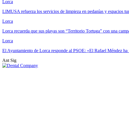
Lorca
LIMUSA refuerza los servicios de limpieza en pedanías y espacios tu
Lorca
Lorca recuerda que sus playas son “Territorio Tortuga” con una ca
Lorca
El Ayuntamiento de Lorca responde al PSOE: «El Rafael Méndez ha 
Ant
Sig