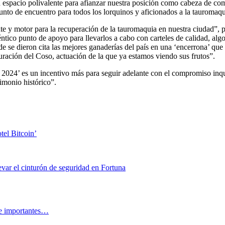
un espacio polivalente para afianzar nuestra posición como cabeza de co
unto de encuentro para todos los lorquinos y aficionados a la tauromaqu
e y motor para la recuperación de la tauromaquia en nuestra ciudad”, 
ntico punto de apoyo para llevarlos a cabo con carteles de calidad, algo
e se dieron cita las mejores ganaderías del país en una ‘encerrona’ qu
auración del Coso, actuación de la que ya estamos viendo sus frutos”.
s 2024’ es un incentivo más para seguir adelante con el compromiso inq
rimonio histórico”.
tel Bitcoin’
levar el cinturón de seguridad en Fortuna
 e importantes…