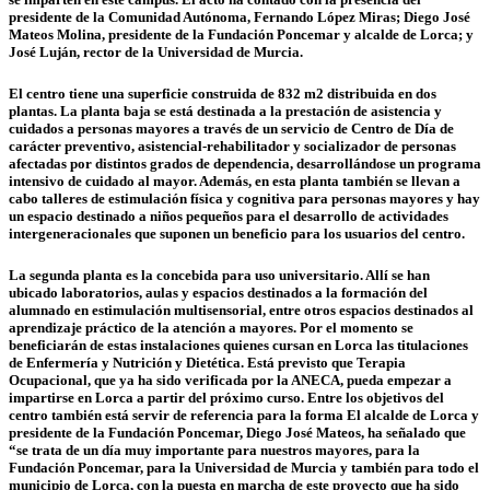
presidente de la Comunidad Autónoma, Fernando López Miras; Diego José
Mateos Molina, presidente de la Fundación Poncemar y alcalde de Lorca; y
José Luján, rector de la Universidad de Murcia.
El centro tiene una superficie construida de 832 m2 distribuida en dos
plantas. La planta baja se está destinada a la prestación de asistencia y
cuidados a personas mayores a través de un servicio de Centro de Día de
carácter preventivo, asistencial-rehabilitador y socializador de personas
afectadas por distintos grados de dependencia, desarrollándose un programa
intensivo de cuidado al mayor. Además, en esta planta también se llevan a
cabo talleres de estimulación física y cognitiva para personas mayores y hay
un espacio destinado a niños pequeños para el desarrollo de actividades
intergeneracionales que suponen un beneficio para los usuarios del centro.
La segunda planta es la concebida para uso universitario. Allí se han
ubicado laboratorios, aulas y espacios destinados a la formación del
alumnado en estimulación multisensorial, entre otros espacios destinados al
aprendizaje práctico de la atención a mayores. Por el momento se
beneficiarán de estas instalaciones quienes cursan en Lorca las titulaciones
de Enfermería y Nutrición y Dietética. Está previsto que Terapia
Ocupacional, que ya ha sido verificada por la ANECA, pueda empezar a
impartirse en Lorca a partir del próximo curso. Entre los objetivos del
centro también está servir de referencia para la forma El alcalde de Lorca y
presidente de la Fundación Poncemar, Diego José Mateos, ha señalado que
“se trata de un día muy importante para nuestros mayores, para la
Fundación Poncemar, para la Universidad de Murcia y también para todo el
municipio de Lorca, con la puesta en marcha de este proyecto que ha sido