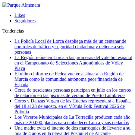
Likes
Seguidores
Tendencias
La Policía Local de Lorca despliega más de un centenar de
controles de tráfico y seguridad ciudadana y detiene a seis
personas
La Región reúne en Lorca a las promesas del voleibol español
en el Campeonato de Selecciones Autonómicas de Vóley
Playa
El último informe de Fedea vuelve a situar a la Región de
Murcia como la comunidad autónoma peor financiada de
España
Cerca de trescientas personas participan en julio en los cursos
de natación en las piscinas de verano de Puerto Lumbreras
Coros y Danzas Virgen de las Huertas representará a España,
del 18 al 23 de agosto, en el Vístula Folk Festival 2026 de
Polonia
Los Viveros Municipales de La Torrecilla producen cada año
más de 20.000 plantas para embellecer Lorca y sus pedanías
Una madre evita el intento de dos marroquíes de llevarse a su
hija de 4 años en la playa del Postiguet de Alicante