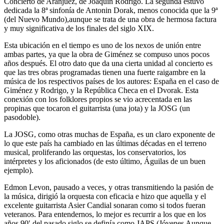
Concierto de Aranjuez, de Joaquín Rodrigo. La segunda estuvo
dedicada la 8ª sinfonía de Antonin Dorak, menos conocida que la 9ª
(del Nuevo Mundo),aunque se trata de una obra de hermosa factura
y muy significativa de los finales del siglo XIX.
Esta ubicación en el tiempo es uno de los nexos de unión entre
ambas partes, ya que la obra de Giménez se compuso unos pocos
años después. El otro dato que da una cierta unidad al concierto es
que las tres obras programadas tienen una fuerte raigambre en la
música de los respectivos países de los autores: España en el caso de
Giménez y Rodrigo, y la República Checa en el Dvorak. Esta
conexión con los folklores propios se vio acrecentada en las
propinas que tocaron el guitarrista (una jota) y la JOSG (un
pasodoble).
La JOSG, como otras muchas de España, es un claro exponente de
lo que este país ha cambiado en las últimas décadas en el terreno
musical, proliferando las orquestas, los conservatorios, los
intérpretes y los aficionados (de esto último, Águilas de un buen
ejemplo).
Edmon Levon, pausado a veces, y otras transmitiendo la pasión de
la música, dirigió la orquesta con eficacia e hizo que aquella y el
excelente guitarrista Asier Candial sonaran como si todos fueran
veteranos. Para entendernos, lo mejor es recurrir a los que en los
años 90′ del pasado siglo se definía como JAPS (Jóvenes Aunque