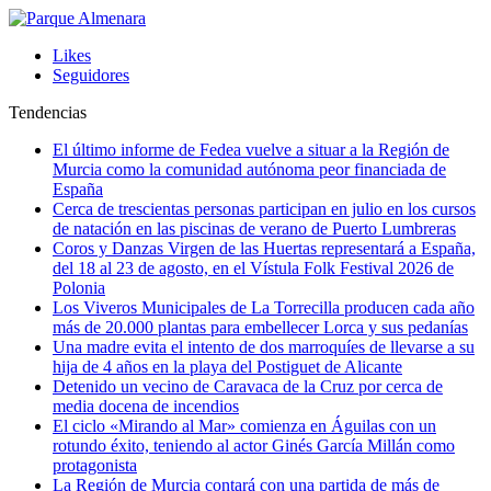
Likes
Seguidores
Tendencias
El último informe de Fedea vuelve a situar a la Región de
Murcia como la comunidad autónoma peor financiada de
España
Cerca de trescientas personas participan en julio en los cursos
de natación en las piscinas de verano de Puerto Lumbreras
Coros y Danzas Virgen de las Huertas representará a España,
del 18 al 23 de agosto, en el Vístula Folk Festival 2026 de
Polonia
Los Viveros Municipales de La Torrecilla producen cada año
más de 20.000 plantas para embellecer Lorca y sus pedanías
Una madre evita el intento de dos marroquíes de llevarse a su
hija de 4 años en la playa del Postiguet de Alicante
Detenido un vecino de Caravaca de la Cruz por cerca de
media docena de incendios
El ciclo «Mirando al Mar» comienza en Águilas con un
rotundo éxito, teniendo al actor Ginés García Millán como
protagonista
La Región de Murcia contará con una partida de más de