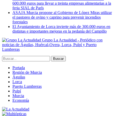
600.000 euros para llevar a treinta empresas alimentarias a la
feria SIAL de París
ASAJA Murcia propone al Gobierno de López Miras utilizar
el pastoreo de ovino y caprino para prevenir incendios
forestales
El Ayuntamiento de Lorca invierte más de 300.000 euros en
distintas e importantes mejoras en la pedanía del Campillo
Grupo La Actualidad - Periódico con
noticias de Águilas, Huércal-Overa, Lorca, Pulpí y Puerto
Lumbreras
Portada
Región de Murcia
Águilas
Lorca
Puerto Lumbreras
Pulpí
Murcia
Economía