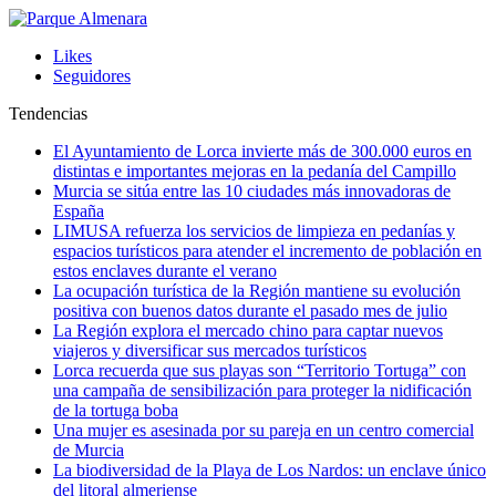
Likes
Seguidores
Tendencias
El Ayuntamiento de Lorca invierte más de 300.000 euros en
distintas e importantes mejoras en la pedanía del Campillo
Murcia se sitúa entre las 10 ciudades más innovadoras de
España
LIMUSA refuerza los servicios de limpieza en pedanías y
espacios turísticos para atender el incremento de población en
estos enclaves durante el verano
La ocupación turística de la Región mantiene su evolución
positiva con buenos datos durante el pasado mes de julio
La Región explora el mercado chino para captar nuevos
viajeros y diversificar sus mercados turísticos
Lorca recuerda que sus playas son “Territorio Tortuga” con
una campaña de sensibilización para proteger la nidificación
de la tortuga boba
Una mujer es asesinada por su pareja en un centro comercial
de Murcia
La biodiversidad de la Playa de Los Nardos: un enclave único
del litoral almeriense