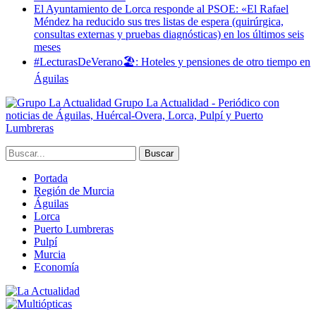
El Ayuntamiento de Lorca responde al PSOE: «El Rafael
Méndez ha reducido sus tres listas de espera (quirúrgica,
consultas externas y pruebas diagnósticas) en los últimos seis
meses
#LecturasDeVerano🏖: Hoteles y pensiones de otro tiempo en
Águilas
Grupo La Actualidad - Periódico con
noticias de Águilas, Huércal-Overa, Lorca, Pulpí y Puerto
Lumbreras
Portada
Región de Murcia
Águilas
Lorca
Puerto Lumbreras
Pulpí
Murcia
Economía