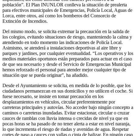
población”. El Plan INUNLOR conlleva la situación de prealerta
para efectivos municipales de Emergencias, Policía Local, Aguas de
Lorca, entre otros, así como los bomberos del Consorcio de
Extinción de Incendios.
Del mismo modo, se solicita extremar la precaución en la salida de
los colegios, evitando situaciones de riesgo, manteniendo la calma y
atendiendo en todo momento las indicaciones de Policía Local.
Asimismo, se atenderá a instalaciones deportivas al aire libre y
parques y jardines, por cualquier eventualidad. “Los operativos y los
medios materiales oportunos están preparados para actuar en el caso
de que sea necesario y desde el Servicio de Emergencias Municipal
hemos reforzado el personal para atender mejor cualquier tipo de
situación que se pueda originar”, ha añadido.
Desde el Ayuntamiento se solicita, en medida de lo posible, que los
ciudadanos permanezcan en sus domicilios y no utilicen el coche. Si
fuese necesario, se insiste en tomar precaución en los
desplazamientos en vehículos, circular preferentemente por
carreteras principales y autovías. No acceder bajo ningún concepto a
caminos o carreteras inundadas. Evitar estacionar, circular o cruzar
cauces de ramblas con lluvia intensa o crecidas de nivel ya que en
pocas horas se ha pasado de no tener alerta a estar en nivel naranja,
lo que incrementa el riesgo de riadas y avenidas de agua. Respetar
cortes de paso a cauces con vallas o cinta de balizar. En ningún caso