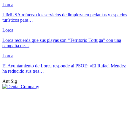
Lorca
LIMUSA refuerza los servicios de limpieza en pedanías y espacios
turísticos para…
Lorca
Lorca recuerda que sus playas son “Territorio Tortuga” con una
campaña de…
Lorca
El Ayuntamiento de Lorca responde al PSOE: «El Rafael Méndez
ha reducido sus tres…
Ant
Sig