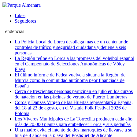
Likes
Seguidores
Tendencias
La Policía Local de Lorca despliega más de un centenar de
controles de tráfico y seguridad ciudadana y detiene a seis
personas
La Región reúne en Lorca a las promesas del voleibol español
en el Campeonato de Selecciones Autonómicas de Vóley
Playa
El último informe de Fedea vuelve a situar a la Región de
Murcia como la comunidad autónoma peor financiada de
España
Cerca de trescientas personas participan en julio en los cursos
de natación en las piscinas de verano de Puerto Lumbreras
Coros y Danzas Virgen de las Huertas representará a España,
del 18 al 23 de agosto, en el Vístula Folk Festival 2026 de
Polonia
Los Viveros Municipales de La Torrecilla producen cada año
más de 20.000 plantas para embellecer Lorca y sus pedanías
Una madre evita el intento de dos marroquíes de llevarse a su
hija de 4 años en la playa del Postiguet de Alicante