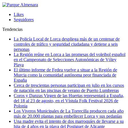
Likes
Seguidores
Tendencias
La Policía Local de Lorca despliega más de un centenar de
controles de tráfico y seguridad ciudadana y detiene a seis
personas
La Región reúne en Lorca a las promesas del voleibol español
en el Campeonato de Selecciones Autonómicas de Vóley
Playa
El último informe de Fedea vuelve a situar a la Región de
Murcia como la comunidad autónoma peor financiada de
España
Cerca de trescientas personas participan en julio en los cursos
de natación en las piscinas de verano de Puerto Lumbreras
Coros y Danzas Virgen de las Huertas representará a España,
del 18 al 23 de agosto, en el Vístula Folk Festival 2026 de
Polonia
Los Viveros Municipales de La Torrecilla producen cada año
más de 20.000 plantas para embellecer Lorca y sus pedanías
Una madre evita el intento de dos marroquíes de llevarse a su
hija de 4 años en la playa del Postiguet de Alicante