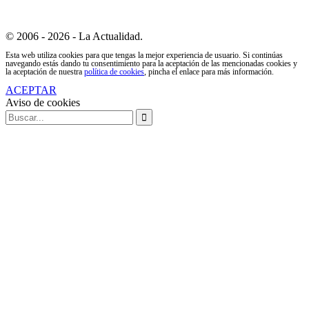
© 2006 - 2026 - La Actualidad.
Esta web utiliza cookies para que tengas la mejor experiencia de usuario. Si continúas
navegando estás dando tu consentimiento para la aceptación de las mencionadas cookies y
la aceptación de nuestra
política de cookies
, pincha el enlace para más información.
ACEPTAR
Aviso de cookies