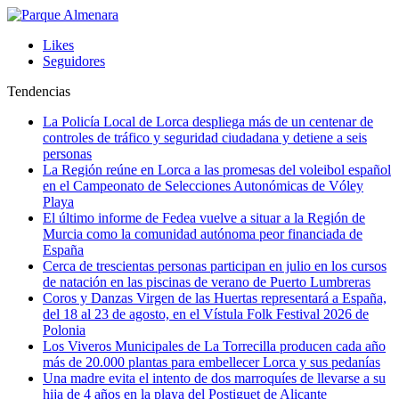
Likes
Seguidores
Tendencias
La Policía Local de Lorca despliega más de un centenar de
controles de tráfico y seguridad ciudadana y detiene a seis
personas
La Región reúne en Lorca a las promesas del voleibol español
en el Campeonato de Selecciones Autonómicas de Vóley
Playa
El último informe de Fedea vuelve a situar a la Región de
Murcia como la comunidad autónoma peor financiada de
España
Cerca de trescientas personas participan en julio en los cursos
de natación en las piscinas de verano de Puerto Lumbreras
Coros y Danzas Virgen de las Huertas representará a España,
del 18 al 23 de agosto, en el Vístula Folk Festival 2026 de
Polonia
Los Viveros Municipales de La Torrecilla producen cada año
más de 20.000 plantas para embellecer Lorca y sus pedanías
Una madre evita el intento de dos marroquíes de llevarse a su
hija de 4 años en la playa del Postiguet de Alicante