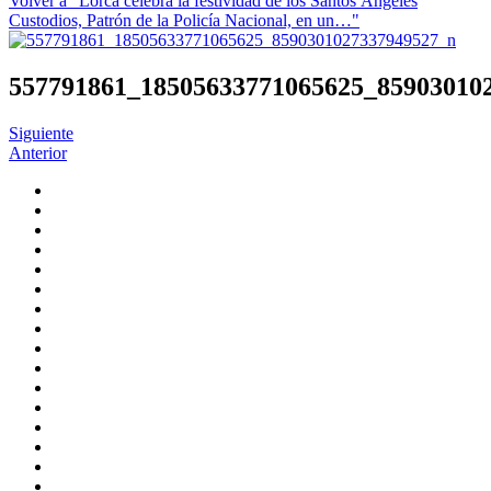
Volver a "Lorca celebra la festividad de los Santos Ángeles
Custodios, Patrón de la Policía Nacional, en un…"
557791861_18505633771065625_85903010
Siguiente
Anterior