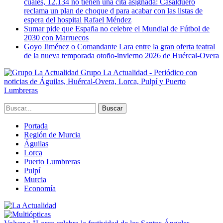
cuales, 12.134 no tienen una cita asignada: Casalduero
reclama un plan de choque d para acabar con las listas de
espera del hospital Rafael Méndez
Sumar pide que España no celebre el Mundial de Fútbol de
2030 con Marruecos
Goyo Jiménez o Comandante Lara entre la gran oferta teatral
de la nueva temporada otoño-invierno 2026 de Huércal-Overa
Grupo La Actualidad - Periódico con
noticias de Águilas, Huércal-Overa, Lorca, Pulpí y Puerto
Lumbreras
Portada
Región de Murcia
Águilas
Lorca
Puerto Lumbreras
Pulpí
Murcia
Economía