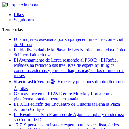
Likes
Seguidores
Tendencias
Una mujer es asesinada por su pareja en un centro comercial
de Murcia
La biodiversidad de la Playa de Los Nardos: un enclave único
del litoral almeriense
El Ayuntamiento de Lorca responde al PSOE: «El Rafael
Méndez ha reducido sus tres listas de espera (quirúrgica,
consultas externas y pruebas diagnósticas) en los últimos seis
meses
#LecturasDeVerano🏖: Hoteles y pensiones de otro tiempo en
Águilas
Gran avance en el El AVE entre Murcia y Lorca con la
plataforma prácticamente terminada
La XLII edición del Encuentro de Cuadrillas llena la Plaza
Antonio Cortijos
La Residencia San Francisco de Águilas amplía y moderniza
su Centro de Día
17.719 personas en lista de espera para especialista, de los