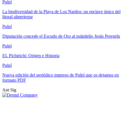
Pulpí
La biodiversidad de la Playa de Los Nardos: un enclave único del
litoral almeriense
Pulpí
Diputación concede el Escudo de Oro al pulpileño Jesús Peregrín
Pulpí
EL Pichirichi: Origen e Historia
Pulpí
Nueva edición del periódico impreso de Pulpí que os dejamos en
formato PDF
Ant
Sig