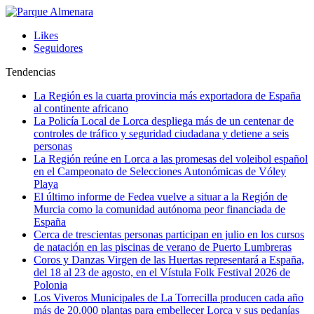
Likes
Seguidores
Tendencias
La Región es la cuarta provincia más exportadora de España
al continente africano
La Policía Local de Lorca despliega más de un centenar de
controles de tráfico y seguridad ciudadana y detiene a seis
personas
La Región reúne en Lorca a las promesas del voleibol español
en el Campeonato de Selecciones Autonómicas de Vóley
Playa
El último informe de Fedea vuelve a situar a la Región de
Murcia como la comunidad autónoma peor financiada de
España
Cerca de trescientas personas participan en julio en los cursos
de natación en las piscinas de verano de Puerto Lumbreras
Coros y Danzas Virgen de las Huertas representará a España,
del 18 al 23 de agosto, en el Vístula Folk Festival 2026 de
Polonia
Los Viveros Municipales de La Torrecilla producen cada año
más de 20.000 plantas para embellecer Lorca y sus pedanías