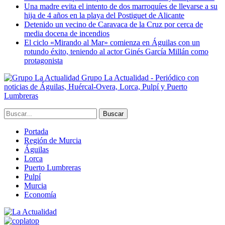
Una madre evita el intento de dos marroquíes de llevarse a su
hija de 4 años en la playa del Postiguet de Alicante
Detenido un vecino de Caravaca de la Cruz por cerca de
media docena de incendios
El ciclo «Mirando al Mar» comienza en Águilas con un
rotundo éxito, teniendo al actor Ginés García Millán como
protagonista
Grupo La Actualidad - Periódico con
noticias de Águilas, Huércal-Overa, Lorca, Pulpí y Puerto
Lumbreras
Portada
Región de Murcia
Águilas
Lorca
Puerto Lumbreras
Pulpí
Murcia
Economía