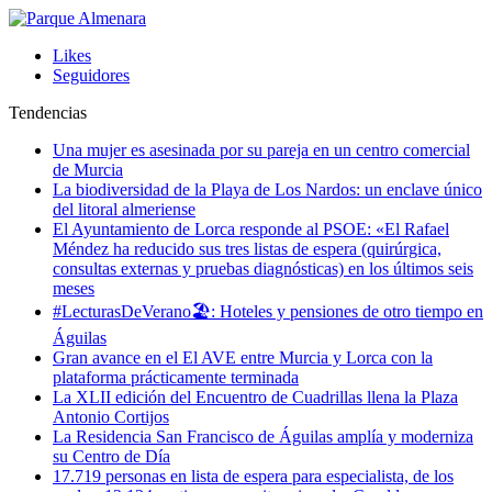
Likes
Seguidores
Tendencias
Una mujer es asesinada por su pareja en un centro comercial
de Murcia
La biodiversidad de la Playa de Los Nardos: un enclave único
del litoral almeriense
El Ayuntamiento de Lorca responde al PSOE: «El Rafael
Méndez ha reducido sus tres listas de espera (quirúrgica,
consultas externas y pruebas diagnósticas) en los últimos seis
meses
#LecturasDeVerano🏖: Hoteles y pensiones de otro tiempo en
Águilas
Gran avance en el El AVE entre Murcia y Lorca con la
plataforma prácticamente terminada
La XLII edición del Encuentro de Cuadrillas llena la Plaza
Antonio Cortijos
La Residencia San Francisco de Águilas amplía y moderniza
su Centro de Día
17.719 personas en lista de espera para especialista, de los