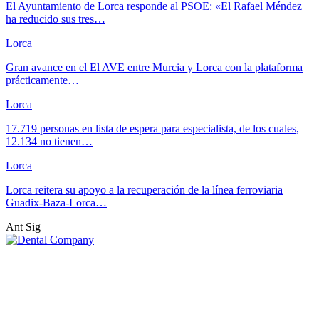
El Ayuntamiento de Lorca responde al PSOE: «El Rafael Méndez
ha reducido sus tres…
Lorca
Gran avance en el El AVE entre Murcia y Lorca con la plataforma
prácticamente…
Lorca
17.719 personas en lista de espera para especialista, de los cuales,
12.134 no tienen…
Lorca
Lorca reitera su apoyo a la recuperación de la línea ferroviaria
Guadix-Baza-Lorca…
Ant
Sig