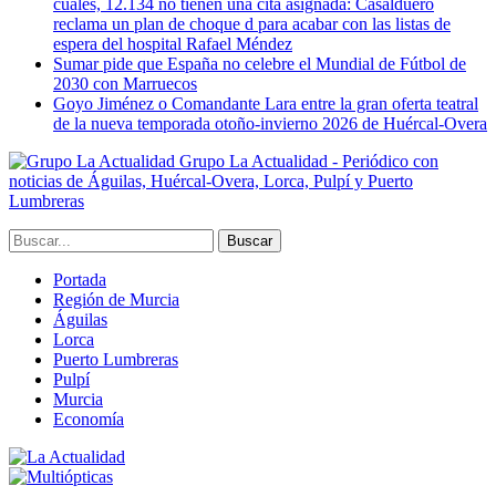
cuales, 12.134 no tienen una cita asignada: Casalduero
reclama un plan de choque d para acabar con las listas de
espera del hospital Rafael Méndez
Sumar pide que España no celebre el Mundial de Fútbol de
2030 con Marruecos
Goyo Jiménez o Comandante Lara entre la gran oferta teatral
de la nueva temporada otoño-invierno 2026 de Huércal-Overa
Grupo La Actualidad - Periódico con
noticias de Águilas, Huércal-Overa, Lorca, Pulpí y Puerto
Lumbreras
Portada
Región de Murcia
Águilas
Lorca
Puerto Lumbreras
Pulpí
Murcia
Economía