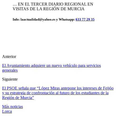
… EN EL TERCER DIARIO REGIONAL EN
VISITAS DE LA REGIÓN DE MURCIA
Info: laactualidad@yahoo.es y Whatsapp:
633 77 29 35
Anterior
El Ayuntamiento adquiere un nuevo vehículo para servicios
generales
Siguiente
El PSOE señala que “López Miras antepone los intereses de Feijóo
y su estrategia de confrontación al futuro de los estudiantes de la
Región de Murcia”
Más noticias
Lorca