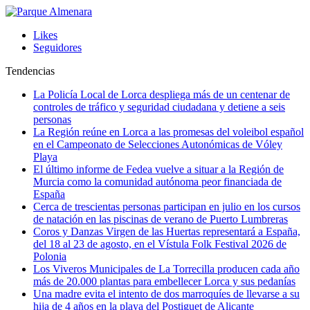
Likes
Seguidores
Tendencias
La Policía Local de Lorca despliega más de un centenar de
controles de tráfico y seguridad ciudadana y detiene a seis
personas
La Región reúne en Lorca a las promesas del voleibol español
en el Campeonato de Selecciones Autonómicas de Vóley
Playa
El último informe de Fedea vuelve a situar a la Región de
Murcia como la comunidad autónoma peor financiada de
España
Cerca de trescientas personas participan en julio en los cursos
de natación en las piscinas de verano de Puerto Lumbreras
Coros y Danzas Virgen de las Huertas representará a España,
del 18 al 23 de agosto, en el Vístula Folk Festival 2026 de
Polonia
Los Viveros Municipales de La Torrecilla producen cada año
más de 20.000 plantas para embellecer Lorca y sus pedanías
Una madre evita el intento de dos marroquíes de llevarse a su
hija de 4 años en la playa del Postiguet de Alicante