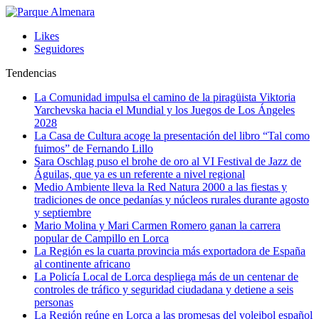
Likes
Seguidores
Tendencias
La Comunidad impulsa el camino de la piragüista Viktoria
Yarchevska hacia el Mundial y los Juegos de Los Ángeles
2028
La Casa de Cultura acoge la presentación del libro “Tal como
fuimos” de Fernando Lillo
Sara Oschlag puso el brohe de oro al VI Festival de Jazz de
Águilas, que ya es un referente a nivel regional
Medio Ambiente lleva la Red Natura 2000 a las fiestas y
tradiciones de once pedanías y núcleos rurales durante agosto
y septiembre
Mario Molina y Mari Carmen Romero ganan la carrera
popular de Campillo en Lorca
La Región es la cuarta provincia más exportadora de España
al continente africano
La Policía Local de Lorca despliega más de un centenar de
controles de tráfico y seguridad ciudadana y detiene a seis
personas
La Región reúne en Lorca a las promesas del voleibol español