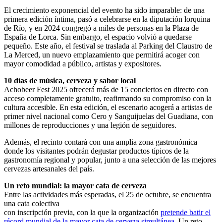
El crecimiento exponencial del evento ha sido imparable: de una
primera edición íntima, pasó a celebrarse en la diputación lorquina
de Río, y en 2024 congregó a miles de personas en la Plaza de
España de Lorca. Sin embargo, el espacio volvió a quedarse
pequeño. Este año, el festival se traslada al Parking del Claustro de
La Merced, un nuevo emplazamiento que permitirá acoger con
mayor comodidad a público, artistas y expositores.
10 días de música, cerveza y sabor local
Achobeer Fest 2025 ofrecerá más de 15 conciertos en directo con
acceso completamente gratuito, reafirmando su compromiso con la
cultura accesible. En esta edición, el escenario acogerá a artistas de
primer nivel nacional como Cero y Sanguijuelas del Guadiana, con
millones de reproducciones y una legión de seguidores.
Además, el recinto contará con una amplia zona gastronómica
donde los visitantes podrán degustar productos típicos de la
gastronomía regional y popular, junto a una selección de las mejores
cervezas artesanales del país.
Un reto mundial: la mayor cata de cerveza
Entre las actividades más esperadas, el 25 de octubre, se encuentra
una cata colectiva
con inscripción previa, con la que la organización
pretende batir el
récord mundial de la mayor cata de cerveza simultánea
. Un reto