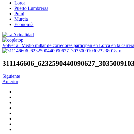
Lorca
Puerto Lumbreras
Pulpí
Murcia
Economía
Volver a "Medio millar de corredores participan en Lorca en la carrer
311146606_6232590440090627_303500910
Siguiente
Anterior