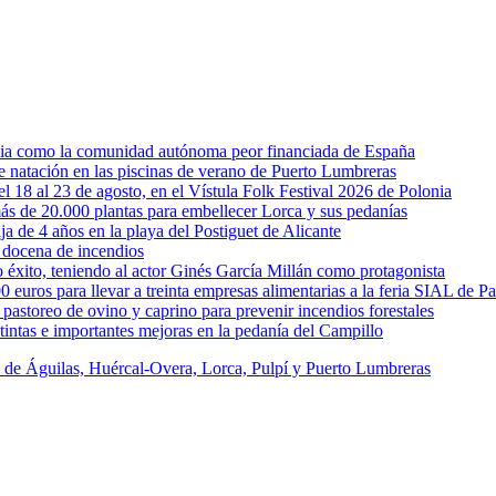
rcia como la comunidad autónoma peor financiada de España
 de natación en las piscinas de verano de Puerto Lumbreras
l 18 al 23 de agosto, en el Vístula Folk Festival 2026 de Polonia
ás de 20.000 plantas para embellecer Lorca y sus pedanías
ja de 4 años en la playa del Postiguet de Alicante
 docena de incendios
éxito, teniendo al actor Ginés García Millán como protagonista
uros para llevar a treinta empresas alimentarias a la feria SIAL de Pa
astoreo de ovino y caprino para prevenir incendios forestales
intas e importantes mejoras en la pedanía del Campillo
s de Águilas, Huércal-Overa, Lorca, Pulpí y Puerto Lumbreras