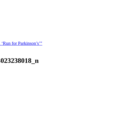
a ‘Run for Parkinson’s’"
3023238018_n