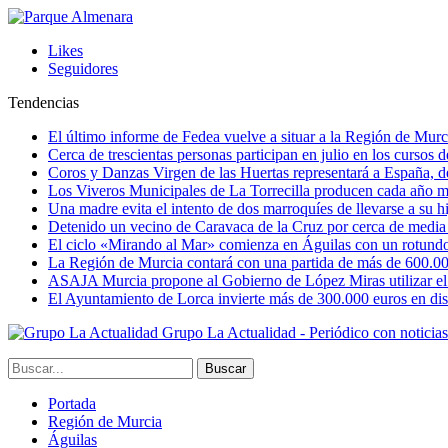
Likes
Seguidores
Tendencias
El último informe de Fedea vuelve a situar a la Región de Mu
Cerca de trescientas personas participan en julio en los cursos
Coros y Danzas Virgen de las Huertas representará a España, de
Los Viveros Municipales de La Torrecilla producen cada año m
Una madre evita el intento de dos marroquíes de llevarse a su hi
Detenido un vecino de Caravaca de la Cruz por cerca de media
El ciclo «Mirando al Mar» comienza en Águilas con un rotundo 
La Región de Murcia contará con una partida de más de 600.000 e
ASAJA Murcia propone al Gobierno de López Miras utilizar el p
El Ayuntamiento de Lorca invierte más de 300.000 euros en dist
Grupo La Actualidad - Periódico con noticia
Portada
Región de Murcia
Águilas