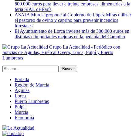
600.000 euros para llevar a treinta empresas alimentarias a la
feria SIAL de París
ASAJA Murcia propone al Gobierno de López Miras utilizar
el pastoreo de ovino y caprino para prevenir incendios
forestales
El Ayuntamiento de Lorca invierte más de 300.000 euros en
distintas e importantes mejoras en la pedanía del Campillo
Grupo La Actualidad - Periódico con
noticias de Águilas, Huércal-Overa, Lorca, Pulpí y Puerto
Lumbreras
Portada
Región de Murcia
Águilas
Lorca
Puerto Lumbreras
Pulpí
Murcia
Economía