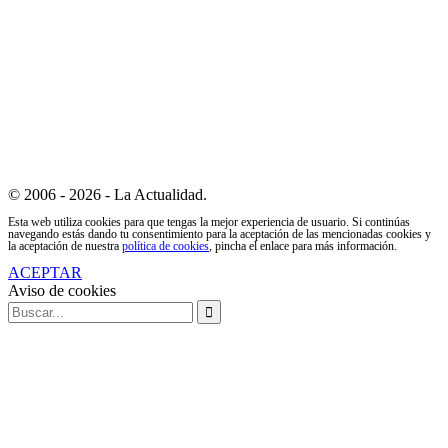
© 2006 - 2026 - La Actualidad.
Esta web utiliza cookies para que tengas la mejor experiencia de usuario. Si continúas
navegando estás dando tu consentimiento para la aceptación de las mencionadas cookies y
la aceptación de nuestra
política de cookies
, pincha el enlace para más información.
ACEPTAR
Aviso de cookies