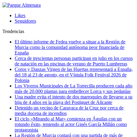
Likes
Seguidores
Tendencias
El último informe de Fedea vuelve a situar a la Región de
Murcia como la comunidad autónoma peor financiada de
España
Cerca de trescientas personas participan en julio en los cursos
de natación en las piscinas de verano de Puerto Lumbreras
Coros y Danzas Virgen de las Huertas representará a España,
del 18 al 23 de agosto, en el Vístula Folk Festival 2026 de
Polonia
Los Viveros Municipales de La Torrecilla producen cada año
más de 20.000 plantas para embellecer Lorca y sus pedanías
Una madre evita el intento de dos marroquíes de llevarse a su
hija de 4 años en la playa del Postiguet de Alicante
Detenido un vecino de Caravaca de la Cruz por cerca de
media docena de incendios
El ciclo «Mirando al Mar» comienza en Águilas con un
rotundo éxito, teniendo al actor Ginés García Millán como
protagonista
La Región de Murcia contará con una partida de más de