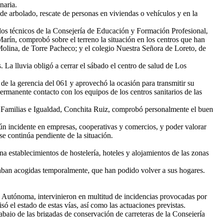
naria.
e arbolado, rescate de personas en viviendas o vehículos y en la
r los técnicos de la Consejería de Educación y Formación Profesional,
arín, comprobó sobre el terreno la situación en los centros que han
olina, de Torre Pacheco; y el colegio Nuestra Señora de Loreto, de
 La lluvia obligó a cerrar el sábado el centro de salud de Los
de la gerencia del 061 y aprovechó la ocasión para transmitir su
rmanente contacto con los equipos de los centros sanitarios de las
, Familias e Igualdad, Conchita Ruiz, comprobó personalmente el buen
ún incidente en empresas, cooperativas y comercios, y poder valorar
se continúa pendiente de la situación.
a establecimientos de hostelería, hoteles y alojamientos de las zonas
aban acogidas temporalmente, que han podido volver a sus hogares.
d Autónoma, intervinieron en multitud de incidencias provocadas por
ó el estado de estas vías, así como las actuaciones previstas.
trabajo de las brigadas de conservación de carreteras de la Consejería