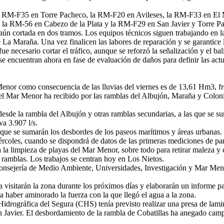
on la RM-F35 en Torre Pacheco, la RM-F20 en Avileses, la RM-F33 en 
 la RM-56 en Cabezo de la Plata y la RM-F29 en San Javier y Torre P
aún cortada en dos tramos. Los equipos técnicos siguen trabajando en l
 La Maraña. Una vez finalicen las labores de reparación y se garantice l
 fue necesario cortar el tráfico, aunque se reforzó la señalización y el 
 se encuentran ahora en fase de evaluación de daños para definir las act
r Menor como consecuencia de las lluvias del viernes es de 13,61 Hm3,
 el Mar Menor ha recibido por las ramblas del Albujón, Maraña y Colonia
sde la rambla del Albujón y otras ramblas secundarias, a las que se s
a 3.907 l/s.
o que se sumarán los desbordes de los paseos marítimos y áreas urbanas.
coles, cuando se dispondrá de datos de las primeras mediciones de pará
 la limpieza de playas del Mar Menor, sobre todo para retirar maleza y c
as ramblas. Los trabajos se centran hoy en Los Nietos.
 Consejería de Medio Ambiente, Universidades, Investigación y Mar Men
 visitarán la zona durante los próximos días y elaborarán un informe pa
a haber aminorado la fuerza con la que llegó el agua a la zona.
idrográfica del Segura (CHS) tenía previsto realizar una presa de lamin
 Javier. El desbordamiento de la rambla de Cobatillas ha anegado camp