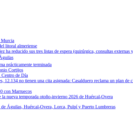
e Murcia
l litoral almeriense
a reducido sus tres listas de espera (quirúrgica, consultas externas y
Águilas
rma prácticamente terminada
onio Cortijos
u Centro de Día
les, 12.134 no tienen una cita asignada: Casalduero reclama un plan de c
30 con Marruecos
de la nueva temporada otoño-invierno 2026 de Huércal-Overa
s de Águilas, Huércal-Overa, Lorca, Pulpí y Puerto Lumbreras