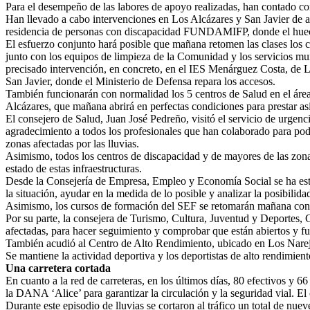
Para el desempeño de las labores de apoyo realizadas, han contado co
Han llevado a cabo intervenciones en Los Alcázares y San Javier de a
residencia de personas con discapacidad FUNDAMIFP, donde el huec
El esfuerzo conjunto hará posible que mañana retomen las clases los c
junto con los equipos de limpieza de la Comunidad y los servicios mu
precisado intervención, en concreto, en el IES Menárguez Costa, de 
San Javier, donde el Ministerio de Defensa repara los accesos.
También funcionarán con normalidad los 5 centros de Salud en el área 
Alcázares, que mañana abrirá en perfectas condiciones para prestar asi
El consejero de Salud, Juan José Pedreño, visitó el servicio de urgen
agradecimiento a todos los profesionales que han colaborado para pode
zonas afectadas por las lluvias.
Asimismo, todos los centros de discapacidad y de mayores de las zon
estado de estas infraestructuras.
Desde la Consejería de Empresa, Empleo y Economía Social se ha estad
la situación, ayudar en la medida de lo posible y analizar la posibili
Asimismo, los cursos de formación del SEF se retomarán mañana con
Por su parte, la consejera de Turismo, Cultura, Juventud y Deportes, 
afectadas, para hacer seguimiento y comprobar que están abiertos y fu
También acudió al Centro de Alto Rendimiento, ubicado en Los Narejo
Se mantiene la actividad deportiva y los deportistas de alto rendimie
Una carretera cortada
En cuanto a la red de carreteras, en los últimos días, 80 efectivos 
la DANA ‘Alice’ para garantizar la circulación y la seguridad vial. El
Durante este episodio de lluvias se cortaron al tráfico un total de nuev