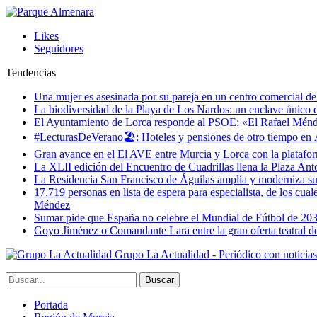
Likes
Seguidores
Tendencias
Una mujer es asesinada por su pareja en un centro comercial d
La biodiversidad de la Playa de Los Nardos: un enclave único de
El Ayuntamiento de Lorca responde al PSOE: «El Rafael Méndez h
#LecturasDeVerano🏖: Hoteles y pensiones de otro tiempo en 
Gran avance en el El AVE entre Murcia y Lorca con la platafo
La XLII edición del Encuentro de Cuadrillas llena la Plaza Ant
La Residencia San Francisco de Águilas amplía y moderniza s
17.719 personas en lista de espera para especialista, de los cua
Méndez
Sumar pide que España no celebre el Mundial de Fútbol de 20
Goyo Jiménez o Comandante Lara entre la gran oferta teatral 
Grupo La Actualidad - Periódico con noticia
Portada