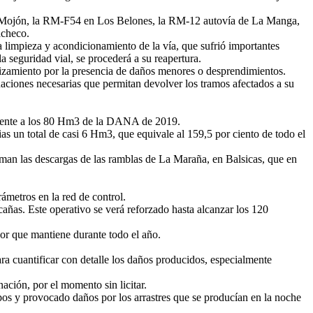
El Mojón, la RM-F54 en Los Belones, la RM-12 autovía de La Manga,
acheco.
a limpieza y acondicionamiento de la vía, que sufrió importantes
a seguridad vial, se procederá a su reapertura.
balizamiento por la presencia de daños menores o desprendimientos.
uaciones necesarias que permitan devolver los tramos afectados a su
 frente a los 80 Hm3 de la DANA de 2019.
s un total de casi 6 Hm3, que equivale al 159,5 por ciento de todo el
uman las descargas de las ramblas de La Maraña, en Balsicas, que en
metros en la red de control.
añas. Este operativo se verá reforzado hasta alcanzar los 120
or que mantiene durante todo el año.
ra cuantificar con detalle los daños producidos, especialmente
ación, por el momento sin licitar.
os y provocado daños por los arrastres que se producían en la noche