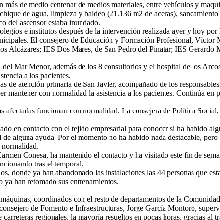
n más de medio centenar de medios materiales, entre vehículos y maqui
chique de agua, limpieza y baldeo (21.136 m2 de aceras), saneamiento d
o del ascensor estaba inundado.
olegios e institutos después de la intervención realizada ayer y hoy po
nicipales. El consejero de Educación y Formación Profesional, Víctor M
Los Alcázares; IES Dos Mares, de San Pedro del Pinatar; IES Gerardo M
del Mar Menor, además de los 8 consultorios y el hospital de los Arcos.
stencia a los pacientes.
cias de atención primaria de San Javier, acompañado de los responsables 
r mantener con normalidad la asistencia a los pacientes. Continúa en pe
as afectadas funcionan con normalidad. La consejera de Política Social
o en contacto con el tejido empresarial para conocer si ha habido alg
dad de alguna ayuda. Por el momento no ha habido nada destacable, pero 
 normalidad.
Carmen Conesa, ha mantenido el contacto y ha visitado este fin de seman
ncionando tras el temporal.
s, donde ya han abandonado las instalaciones las 44 personas que est
nto ya han retomado sus entrenamientos.
y 66 máquinas, coordinados con el resto de departamentos de la Comunida
 consejero de Fomento e Infraestructuras, Jorge García Montoro, supervis
e carreteras regionales, la mayoría resueltos en pocas horas, gracias al 