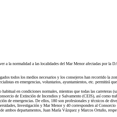
ver a la normalidad a las localidades del Mar Menor afectadas por la
ados todos los medios necesarios y los consejeros han recorrido la zona
ecialistas en emergencias, voluntarios, ayuntamientos, etc. permitirá q
cio habitual en condiciones normales, mientras que todas las carreteras
 Consorcio de Extinción de Incendios y Salvamento (CEIS), así como tra
ención de emergencias. De ellos, 180 son profesionales y técnicos de div
sidades, Investigación y Mar Menor y 40 corresponden al Consorcio d
es de ambos departamentos, Juan María Vázquez y Marcos Ortuño, respec