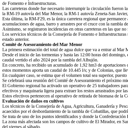
de Fomento e Infraestructuras.
Las carreteras donde fue necesario interrumpir la circulación fuer
la RM-19 autovía del Mar Menor, la RM-1 autovía Zeneta-San Javier,
Esta última, la RM-F29, es la única carretera regional que permanece 
acumulaciones de agua, barro y arrastres por el cruce con la rambla de
Asimismo, se registraron incidencias en otras carreteras en las que no
Los servicios técnicos de la Consejería de Fomento e Infraestructuras
estado anterior.
Comité de Asesoramiento del Mar Menor
La primera estimación del total de agua dulce que va a entrar al Ma
Desde el inicio de las tormentas y hasta las 12:00 horas del domingo,
caudal vertido el año 2024 por la rambla del Albujón.
En concreto, ha recibido un acumulado de 1,92 hm3 de aportaciones de
estos momentos aporta un caudal de 10.445 l/s; y de Colonias, que llev
En cualquier caso, se estima que el volumen total sea superior, puest
Se celebrará una reunión del Comité de Asesoramiento el próximo miér
El Gobierno regional ha activado un operativo de 25 trabajadores para
efectivos y maquinaria ligera para extraer los restos arrastrados por l
Estos efectivos pertenecen al operativo de retirada de biomasa de la
Evaluación de daños en cultivos
Los técnicos de la Consejería de Agua, Agricultura, Ganadería y Pesca
acaecidos por el desbordamiento de la rambla de Cobatillas, que podrí
Se trata de uno de los puntos identificados y donde la Confederación H
La zona más afectada son los campos de cultivo de El Mirador, en San
del viernes al sábado.