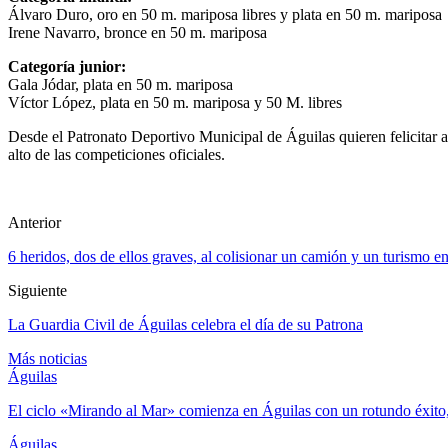
Álvaro Duro, oro en 50 m. mariposa libres y plata en 50 m. mariposa
Irene Navarro, bronce en 50 m. mariposa
Categoría junior:
Gala Jódar, plata en 50 m. mariposa
Víctor López, plata en 50 m. mariposa y 50 M. libres
Desde el Patronato Deportivo Municipal de Águilas quieren felicitar 
alto de las competiciones oficiales.
Anterior
6 heridos, dos de ellos graves, al colisionar un camión y un turismo en
Siguiente
La Guardia Civil de Águilas celebra el día de su Patrona
Más noticias
Águilas
El ciclo «Mirando al Mar» comienza en Águilas con un rotundo éxito
Águilas