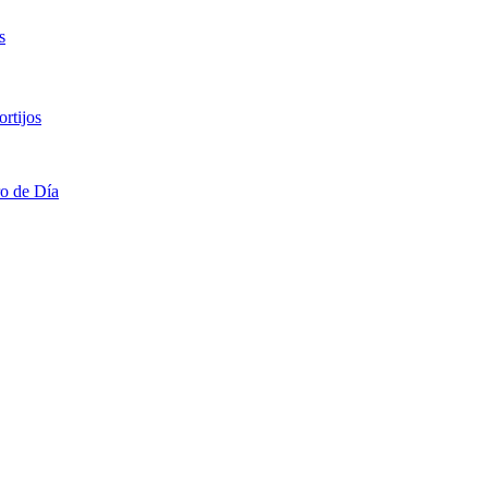
s
rtijos
ro de Día