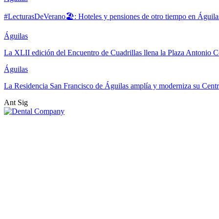
#LecturasDeVerano🏖: Hoteles y pensiones de otro tiempo en Águila
Águilas
La XLII edición del Encuentro de Cuadrillas llena la Plaza Antonio Co
Águilas
La Residencia San Francisco de Águilas amplía y moderniza su Cent
Ant
Sig