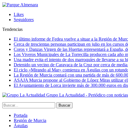
Likes
Seguidores
Tendencias
El último informe de Fedea vuelve a situar a la Región de Mu
Cerca de trescientas personas participan en julio en los cursos
Coros y Danzas Virgen de las Huertas representará a España, de
Los Viveros Municipales de La Torrecilla producen cada año m
Una madre evita el intento de dos marroquíes de llevarse a su hi
Detenido un vecino de Caravaca de la Cruz por cerca de media
El ciclo «Mirando al Mar» comienza en Águilas con un rotundo 
La Región de Murcia contará con una partida de más de 600.000 e
ASAJA Murcia propone al Gobierno de López Miras utilizar el p
El Ayuntamiento de Lorca invierte más de 300.000 euros en dist
Grupo La Actualidad - Periódico con noticia
Portada
Región de Murcia
Águilas