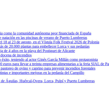
rcia como la comunidad autónoma peor financiada de España
 de natación en las piscinas de verano de Puerto Lumbreras
l 18 al 23 de agosto, en el Vístula Folk Festival 2026 de Polonia
ás de 20.000 plantas para embellecer Lorca y sus pedanías
ja de 4 años en la playa del Postiguet de Alicante
 docena de incendios
éxito, teniendo al actor Ginés García Millán como protagonista
uros para llevar a treinta empresas alimentarias a la feria SIAL de Pa
astoreo de ovino y caprino para prevenir incendios forestales
intas e importantes mejoras en la pedanía del Campillo
s de Águilas, Huércal-Overa, Lorca, Pulpí y Puerto Lumbreras